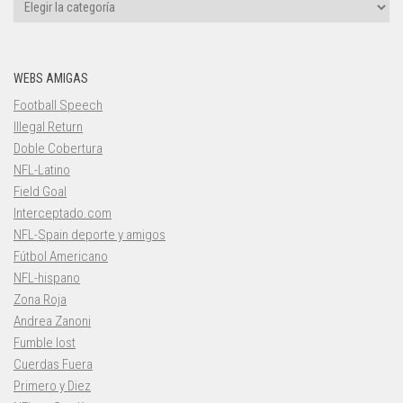
Categorías
WEBS AMIGAS
Football Speech
Illegal Return
Doble Cobertura
NFL-Latino
Field Goal
Interceptado.com
NFL-Spain deporte y amigos
Fútbol Americano
NFL-hispano
Zona Roja
Andrea Zanoni
Fumble lost
Cuerdas Fuera
Primero y Diez