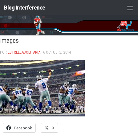
Blog Interference
Saltar al contenido
images
POR
ESTRELLASOLITARIA
· 6 OCTUBRE, 2014
Facebook
X