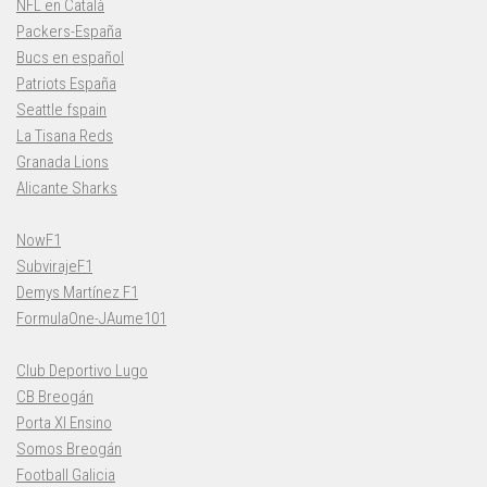
NFL en Català
Packers-España
Bucs en español
Patriots España
Seattle fspain
La Tisana Reds
Granada Lions
Alicante Sharks
NowF1
SubvirajeF1
Demys Martínez F1
FormulaOne-JAume101
Club Deportivo Lugo
CB Breogán
Porta XI Ensino
Somos Breogán
Football Galicia