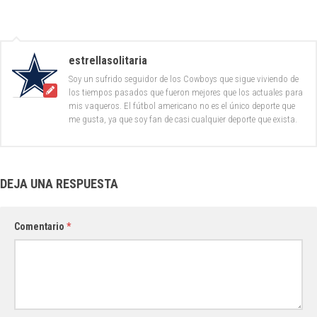
estrellasolitaria
Soy un sufrido seguidor de los Cowboys que sigue viviendo de
los tiempos pasados que fueron mejores que los actuales para
mis vaqueros. El fútbol americano no es el único deporte que
me gusta, ya que soy fan de casi cualquier deporte que exista.
DEJA UNA RESPUESTA
Comentario
*