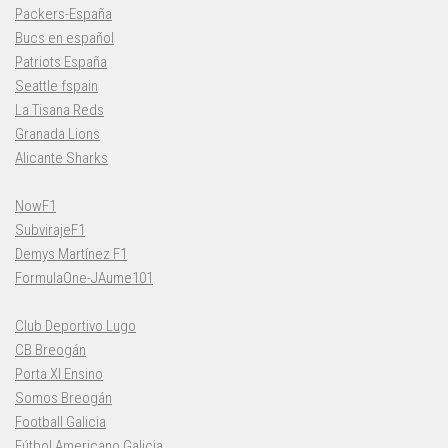
Packers-España
Bucs en español
Patriots España
Seattle fspain
La Tisana Reds
Granada Lions
Alicante Sharks
NowF1
SubvirajeF1
Demys Martínez F1
FormulaOne-JAume101
Club Deportivo Lugo
CB Breogán
Porta XI Ensino
Somos Breogán
Football Galicia
Fútbol Americano Galicia