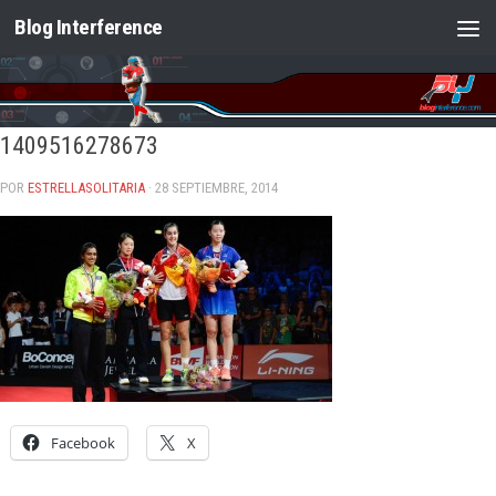
Blog Interference
Saltar al contenido
1409516278673
POR
ESTRELLASOLITARIA
· 28 SEPTIEMBRE, 2014
Facebook
X