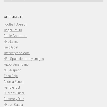
WEBS AMIGAS
Football Speech
Illegal Return
Doble Cobertura
NFL-Latino
Field Goal
Interceptado.com
NFL-Spain deporte y amigos
Fútbol Americano
NFL-hispano
Zona Roja
Andrea Zanoni
Fumble lost
Cuerdas Fuera
Primero y Diez
NFL en Català