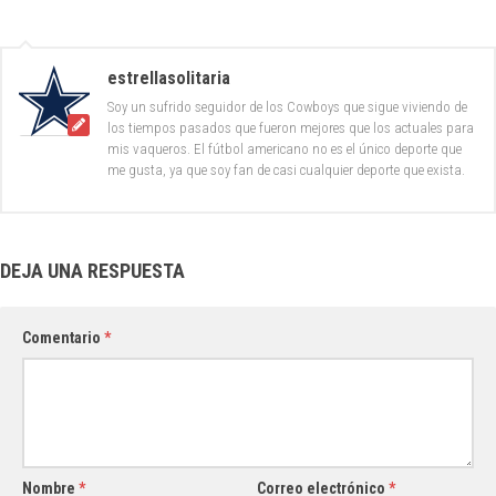
estrellasolitaria
Soy un sufrido seguidor de los Cowboys que sigue viviendo de
los tiempos pasados que fueron mejores que los actuales para
mis vaqueros. El fútbol americano no es el único deporte que
me gusta, ya que soy fan de casi cualquier deporte que exista.
DEJA UNA RESPUESTA
Comentario
*
Nombre
*
Correo electrónico
*