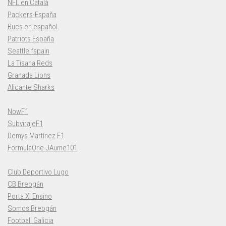
NFL en Català
Packers-España
Bucs en español
Patriots España
Seattle fspain
La Tisana Reds
Granada Lions
Alicante Sharks
NowF1
SubvirajeF1
Demys Martínez F1
FormulaOne-JAume101
Club Deportivo Lugo
CB Breogán
Porta XI Ensino
Somos Breogán
Football Galicia