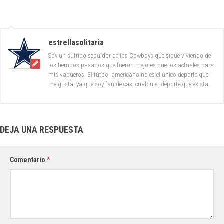
estrellasolitaria
Soy un sufrido seguidor de los Cowboys que sigue viviendo de
los tiempos pasados que fueron mejores que los actuales para
mis vaqueros. El fútbol americano no es el único deporte que
me gusta, ya que soy fan de casi cualquier deporte que exista.
DEJA UNA RESPUESTA
Comentario
*