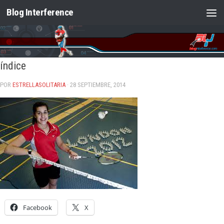
Blog Interference
Saltar al contenido
índice
POR
ESTRELLASOLITARIA
· 28 SEPTIEMBRE, 2014
Facebook
X