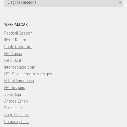
Categorías
WEBS AMIGAS
Football Speech
Illegal Return
Doble Cobertura
NFL-Latino
Field Goal
Interceptado.com
NFL-Spain deporte y amigos
Fútbol Americano
NFL-hispano
Zona Roja
Andrea Zanoni
Fumble lost
Cuerdas Fuera
Primero y Diez