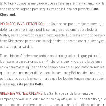
tanto Tate y compañía me parece que se llevarán el enfrentamiento, con la
necesidad de lograrlo para seguir vivos en la lucha por playoffs.
Gana
Cleveland.
INDIANAPOLIS VS. PITTSBURGH:
los Colts pasan por su mejor momento, la
defensa que en principio podría ser un gran problema, sobre todo sin
Mathis, se ha convertido casi en inexpugnable, Luck está en modo bestia y
hasta Richardson parece que ha dejado de tropezarse con sus líneas y es
capaz de ganar yardas.
En cambio los Steelers son todo lo contrario, gracias a la gran pájara de
los Texans la pasada jornada, en Pittsburgh siguen vivos, pero la defensa
no da para más y Big Ben no tiene tiempo para pasar; por tanto tan solo les
queda que nunca mejor dicho suene la campana y Bell nos deleite con un
partidazo, pues es la única forma de que los locales tengan alguna opción,
aún así,
apuesto por los Colts.
GREEN BAY VS. NEW ORLEANS:
los Saints a pesar de la lamentable
campaña, todavía se pueden meter en play offs, su División es tan floja, que
parece que nadie quiere ganarla. La semana pasada decidieron adelantar