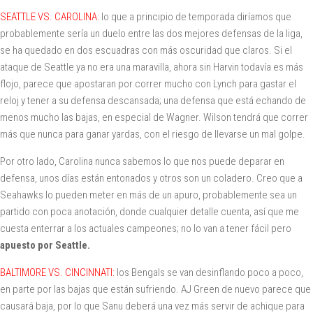
SEATTLE VS. CAROLINA:
lo que a principio de temporada diríamos que
probablemente sería un duelo entre las dos mejores defensas de la liga,
se ha quedado en dos escuadras con más oscuridad que claros. Si el
ataque de Seattle ya no era una maravilla, ahora sin Harvin todavía es más
flojo, parece que apostaran por correr mucho con Lynch para gastar el
reloj y tener a su defensa descansada; una defensa que está echando de
menos mucho las bajas, en especial de Wagner. Wilson tendrá que correr
más que nunca para ganar yardas, con el riesgo de llevarse un mal golpe.
Por otro lado, Carolina nunca sabemos lo que nos puede deparar en
defensa, unos días están entonados y otros son un coladero. Creo que a
Seahawks lo pueden meter en más de un apuro, probablemente sea un
partido con poca anotación, donde cualquier detalle cuenta, así que me
cuesta enterrar a los actuales campeones; no lo van a tener fácil pero
apuesto por Seattle.
BALTIMORE VS. CINCINNATI:
los Bengals se van desinflando poco a poco,
en parte por las bajas que están sufriendo. AJ Green de nuevo parece que
causará baja, por lo que Sanu deberá una vez más servir de achique para