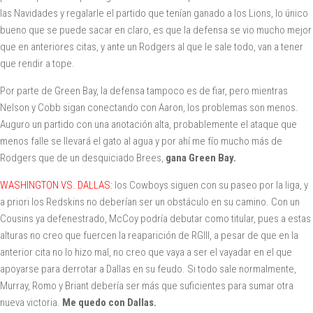
las Navidades y regalarle el partido que tenían ganado a los Lions, lo único
bueno que se puede sacar en claro, es que la defensa se vio mucho mejor
que en anteriores citas, y ante un Rodgers al que le sale todo, van a tener
que rendir a tope.
Por parte de Green Bay, la defensa tampoco es de fiar, pero mientras
Nelson y Cobb sigan conectando con Aaron, los problemas son menos.
Auguro un partido con una anotación alta, probablemente el ataque que
menos falle se llevará el gato al agua y por ahí me fío mucho más de
Rodgers que de un desquiciado Brees,
gana Green Bay.
WASHINGTON VS. DALLAS:
los Cowboys siguen con su paseo por la liga, y
a priori los Redskins no deberían ser un obstáculo en su camino. Con un
Cousins ya defenestrado, McCoy podría debutar como titular, pues a estas
alturas no creo que fuercen la reaparición de RGIII, a pesar de que en la
anterior cita no lo hizo mal, no creo que vaya a ser el vayadar en el que
apoyarse para derrotar a Dallas en su feudo. Si todo sale normalmente,
Murray, Romo y Briant debería ser más que suficientes para sumar otra
nueva victoria.
Me quedo con Dallas.