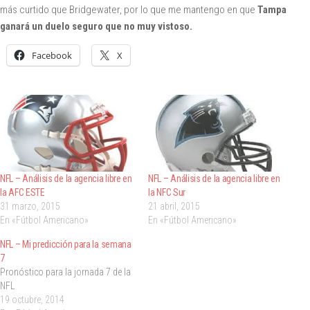
más curtido que Bridgewater, por lo que me mantengo en que
Tampa
ganará un duelo seguro que no muy vistoso.
Facebook
X
NFL – Análisis de la agencia libre en
NFL – Análisis de la agencia libre en
la AFC ESTE
la NFC Sur
31 marzo, 2015
21 abril, 2015
En «Fútbol Americano»
En «Fútbol Americano»
NFL – Mi predicción para la semana
7
Pronóstico para la jornada 7 de la
NFL
19 octubre, 2014