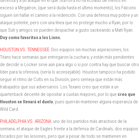
defensa y a un ataque en el que Stafford no ha echado de menos en
exceso a Megatron, (que será duda hasta el último momento), los Falcons
siguen sin hallar el camino a la redención. Con una defensa muy pobre y un
ataque potente, pero con una línea que no protege mucho a Ryan, por lo
que Suh y amigos se pueden despachar a gusto sackeando a Matt Ryan.
Doy como favoritos a los Lions.
HOUSTON VS. TENNESSEE:
Dos equipos sin muchas aspiraciones, los
Titans hace semanas que entregaron la cuchara, y están más pendientes
de decidir si Locker sirve aún para algo o si por contra hay que buscar otro
líder para la ofensiva, (sería lo aconsejable). Houston tampoco ha podido
seguir el ritmo de Colts en su División, pero semeja que están más
trabajados que sus adversarios. Los Texans creo que están a un
quarterback decente de opositar a cuotas mayores, por lo que
creo que
Houston se llevará el duelo
, pues querrán mantener alguna esperanza de
Wild Card.
PHILADELPHIA VS. ARIZONA:
uno de los partidos más atractivos de la
semana; el ataque de Eagles frente a la defensa de Cardinals, dos equipos
tocados por las lesiones, pero que a pesar de todo se mantienen en