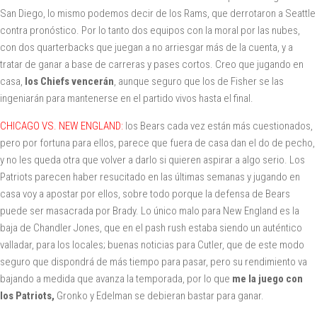
San Diego, lo mismo podemos decir de los Rams, que derrotaron a Seattle
contra pronóstico. Por lo tanto dos equipos con la moral por las nubes,
con dos quarterbacks que juegan a no arriesgar más de la cuenta, y a
tratar de ganar a base de carreras y pases cortos. Creo que jugando en
casa,
los Chiefs vencerán
, aunque seguro que los de Fisher se las
ingeniarán para mantenerse en el partido vivos hasta el final.
CHICAGO VS. NEW ENGLAND:
los Bears cada vez están más cuestionados,
pero por fortuna para ellos, parece que fuera de casa dan el do de pecho,
y no les queda otra que volver a darlo si quieren aspirar a algo serio. Los
Patriots parecen haber resucitado en las últimas semanas y jugando en
casa voy a apostar por ellos, sobre todo porque la defensa de Bears
puede ser masacrada por Brady. Lo único malo para New England es la
baja de Chandler Jones, que en el pash rush estaba siendo un auténtico
valladar, para los locales; buenas noticias para Cutler, que de este modo
seguro que dispondrá de más tiempo para pasar, pero su rendimiento va
bajando a medida que avanza la temporada, por lo que
me la juego con
los Patriots,
Gronko y Edelman se debieran bastar para ganar.