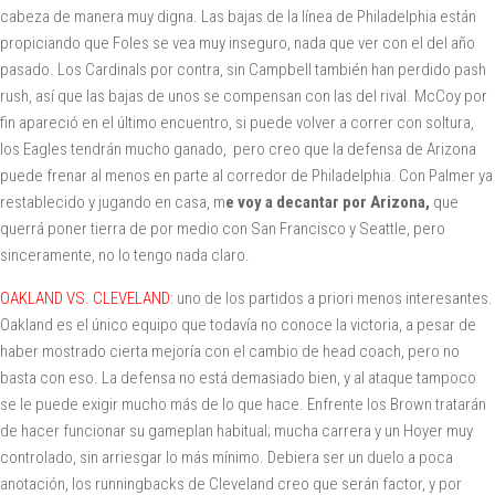
cabeza de manera muy digna. Las bajas de la línea de Philadelphia están
propiciando que Foles se vea muy inseguro, nada que ver con el del año
pasado. Los Cardinals por contra, sin Campbell también han perdido pash
rush, así que las bajas de unos se compensan con las del rival. McCoy por
fin apareció en el último encuentro, si puede volver a correr con soltura,
los Eagles tendrán mucho ganado, pero creo que la defensa de Arizona
puede frenar al menos en parte al corredor de Philadelphia. Con Palmer ya
restablecido y jugando en casa, m
e voy a decantar por Arizona,
que
querrá poner tierra de por medio con San Francisco y Seattle, pero
sinceramente, no lo tengo nada claro.
OAKLAND VS. CLEVELAND:
uno de los partidos a priori menos interesantes.
Oakland es el único equipo que todavía no conoce la victoria, a pesar de
haber mostrado cierta mejoría con el cambio de head coach, pero no
basta con eso. La defensa no está demasiado bien, y al ataque tampoco
se le puede exigir mucho más de lo que hace. Enfrente los Brown tratarán
de hacer funcionar su gameplan habitual; mucha carrera y un Hoyer muy
controlado, sin arriesgar lo más mínimo. Debiera ser un duelo a poca
anotación, los runningbacks de Cleveland creo que serán factor, y por