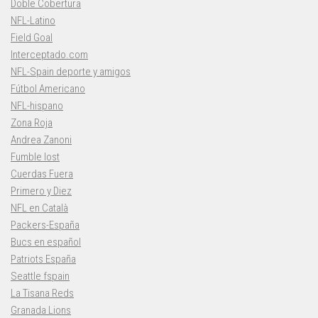
Doble Cobertura
NFL-Latino
Field Goal
Interceptado.com
NFL-Spain deporte y amigos
Fútbol Americano
NFL-hispano
Zona Roja
Andrea Zanoni
Fumble lost
Cuerdas Fuera
Primero y Diez
NFL en Català
Packers-España
Bucs en español
Patriots España
Seattle fspain
La Tisana Reds
Granada Lions