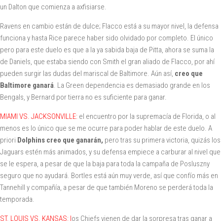
un Dalton que comienza a axfisiarse.
Ravens en cambio están de dulce; Flacco está a su mayor nivel, la defensa
funciona y hasta Rice parece haber sido olvidado por completo. El único
pero para este duelo es que a la ya sabida baja de Pitta, ahora se suma la
de Daniels, que estaba siendo con Smith el gran aliado de Flacco, por ahí
pueden surgir las dudas del mariscal de Baltimore. Aún así,
creo que
Baltimore ganará
. La Green dependencia es demasiado grande en los
Bengals, y Bernard por tierra no es suficiente para ganar.
MIAMI VS. JACKSONVILLE:
el encuentro por la supremacía de Florida, o al
menos es lo único que se me ocurre para poder hablar de este duelo. A
priori
Dolphins creo que ganarán,
pero tras su primera victoria, quizás los
Jaguars estén más animados, y su defensa empiece a carburar al nivel que
se le espera, a pesar de que la baja para toda la campaña de Posluszny
seguro que no ayudará. Bortles está aún muy verde, así que confío más en
Tannehill y compañía, a pesar de que también Moreno se perderá toda la
temporada.
ST. LOUIS VS. KANSAS: l
os Chiefs vienen de dar la sorpresa tras ganar a