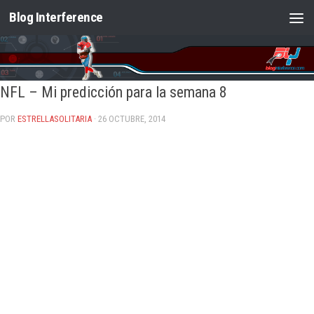
Blog Interference
Saltar al contenido
NFL – Mi predicción para la semana 8
POR
ESTRELLASOLITARIA
· 26 OCTUBRE, 2014