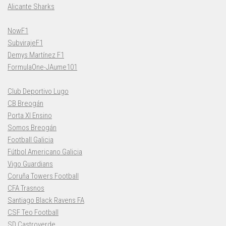
Alicante Sharks
NowF1
SubvirajeF1
Demys Martínez F1
FormulaOne-JAume101
Club Deportivo Lugo
CB Breogán
Porta XI Ensino
Somos Breogán
Football Galicia
Fútbol Americano Galicia
Vigo Guardians
Coruña Towers Football
CFA Trasnos
Santiago Black Ravens FA
CSF Teo Football
SD Castroverde