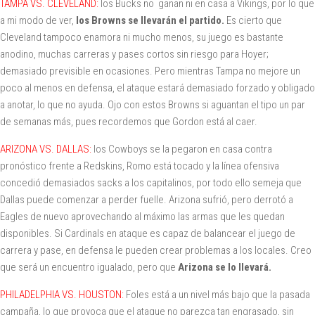
TAMPA VS. CLEVELAND:
los Bucks no ganan ni en casa a Vikings, por lo que
a mi modo de ver,
los Browns se llevarán el partido.
Es cierto que
Cleveland tampoco enamora ni mucho menos, su juego es bastante
anodino, muchas carreras y pases cortos sin riesgo para Hoyer;
demasiado previsible en ocasiones. Pero mientras Tampa no mejore un
poco al menos en defensa, el ataque estará demasiado forzado y obligado
a anotar, lo que no ayuda. Ojo con estos Browns si aguantan el tipo un par
de semanas más, pues recordemos que Gordon está al caer.
ARIZONA VS. DALLAS:
los Cowboys se la pegaron en casa contra
pronóstico frente a Redskins, Romo está tocado y la línea ofensiva
concedió demasiados sacks a los capitalinos, por todo ello semeja que
Dallas puede comenzar a perder fuelle. Arizona sufrió, pero derrotó a
Eagles de nuevo aprovechando al máximo las armas que les quedan
disponibles. Si Cardinals en ataque es capaz de balancear el juego de
carrera y pase, en defensa le pueden crear problemas a los locales. Creo
que será un encuentro igualado, pero que
Arizona se lo llevará.
PHILADELPHIA VS. HOUSTON:
Foles está a un nivel más bajo que la pasada
campaña, lo que provoca que el ataque no parezca tan engrasado, sin