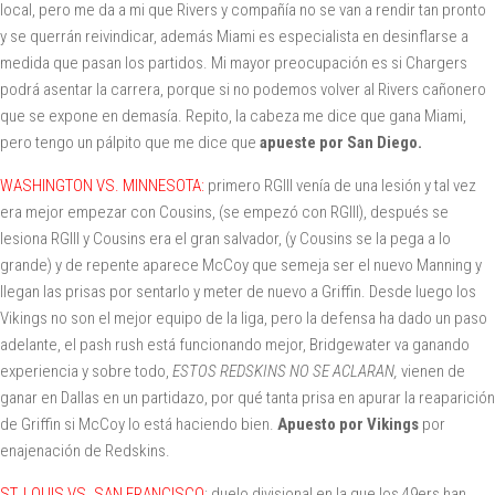
local, pero me da a mi que Rivers y compañía no se van a rendir tan pronto
y se querrán reivindicar, además Miami es especialista en desinflarse a
medida que pasan los partidos. Mi mayor preocupación es si Chargers
podrá asentar la carrera, porque si no podemos volver al Rivers cañonero
que se expone en demasía. Repito, la cabeza me dice que gana Miami,
pero tengo un pálpito que me dice que
apueste por San Diego.
WASHINGTON VS. MINNESOTA:
primero RGIII venía de una lesión y tal vez
era mejor empezar con Cousins, (se empezó con RGIII), después se
lesiona RGIII y Cousins era el gran salvador, (y Cousins se la pega a lo
grande) y de repente aparece McCoy que semeja ser el nuevo Manning y
llegan las prisas por sentarlo y meter de nuevo a Griffin. Desde luego los
Vikings no son el mejor equipo de la liga, pero la defensa ha dado un paso
adelante, el pash rush está funcionando mejor, Bridgewater va ganando
experiencia y sobre todo,
ESTOS REDSKINS NO SE ACLARAN,
vienen de
ganar en Dallas en un partidazo, por qué tanta prisa en apurar la reaparición
de Griffin si McCoy lo está haciendo bien.
Apuesto por Vikings
por
enajenación de Redskins.
ST. LOUIS VS. SAN FRANCISCO
: duelo divisional en la que los 49ers han