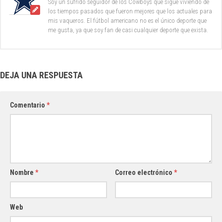
Soy un sufrido seguidor de los Cowboys que sigue viviendo de
los tiempos pasados que fueron mejores que los actuales para
mis vaqueros. El fútbol americano no es el único deporte que
me gusta, ya que soy fan de casi cualquier deporte que exista.
DEJA UNA RESPUESTA
Comentario
*
Nombre
*
Correo electrónico
*
Web