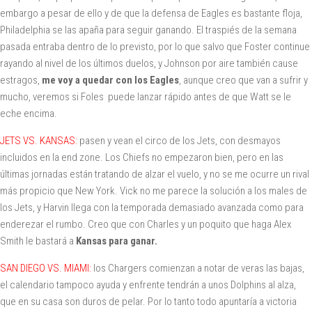
embargo a pesar de ello y de que la defensa de Eagles es bastante floja,
Philadelphia se las apaña para seguir ganando. El traspiés de la semana
pasada entraba dentro de lo previsto, por lo que salvo que Foster continue
rayando al nivel de los últimos duelos, y Johnson por aire también cause
estragos,
me voy a quedar con los Eagles
, aunque creo que van a sufrir y
mucho, veremos si Foles puede lanzar rápido antes de que Watt se le
eche encima.
JETS VS. KANSAS:
pasen y vean el circo de los Jets, con desmayos
incluidos en la end zone. Los Chiefs no empezaron bien, pero en las
últimas jornadas están tratando de alzar el vuelo, y no se me ocurre un rival
más propicio que New York. Vick no me parece la solución a los males de
los Jets, y Harvin llega con la temporada demasiado avanzada como para
enderezar el rumbo. Creo que con Charles y un poquito que haga Alex
Smith le bastará a
Kansas para ganar.
SAN DIEGO VS. MIAMI:
los Chargers comienzan a notar de veras las bajas,
el calendario tampoco ayuda y enfrente tendrán a unos Dolphins al alza,
que en su casa son duros de pelar. Por lo tanto todo apuntaría a victoria