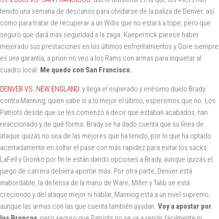
tenido una semana de descanso para olvidarse de la paliza de Denver, así
como para tratar de recuperar a un Willis que no estará a tope, pero que
seguro que dará más seguridad a la zaga. Kaepernick parece haber
mejorado sus prestaciones en los últimos enfrentamientos y Gore siempre
es una garantía, a priori no veo a los Rams con armas para inquietar al
cuadro local.
Me quedo con San Francisco.
DENVER VS. NEW ENGLAND:
y llega el esperado y enésimo duelo Brady
contra Manning, quien sabe si a lo mejor el último, esperemos que no. Los
Patriots desde que se les comenzó a decir que estaban acabados, han
reaccionado y de qué forma. Brady se ha dado cuenta que su línea de
ataque quizás no sea de las mejores que ha tenido, por lo que ha optado
acertadamente en soltar el pase con más rapidez para evitar los sacks.
LaFell y Gronko por fin le están dando opciones a Brady, aunque quizás el
juego de carrera debiera aportar más. Por otra parte, Denver está
inabordable, la defensa de la mano de Ware, Miller y Talib se está
creciendo y del ataque mejor ni hablar, Manning está a un nivel supremo,
aunque las armas con las que cuenta también ayudan.
Voy a apostar por
los Broncos
, pero seguro que Patriots no se va a rendir fácilmente ni