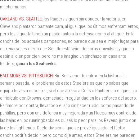
mucho menos.
OAKLAND VS. SEATTLE:
los Raiders siguen sin conocer la victoria, en
Cleveland plantaron bastante cara, al igual que los últimos enfrentamientos,
pero les sigue faltando un pasito tanto a la defensa como al ataque. En la
cancha de los actuales campeones, no parece que sea el mejor lugar para
estrenarse; es cierto que Seattle está viviendo horas convulsas y que no
están al cien por cien, pero no me imagino un pinchazo en casa ante
Raiders,
ganan los Seahawks.
BALTIMORE VS. PITTSBURGH:
Big Ben viene de entrar en la historia la
semana pasada, el problema de estos Steelers es que no sabes que
equipo te vas a encontrar, si el que arrasó a Colts o Panthers, o el que hizo
el ridículo con Browns; demasiada irregularidad en los señores del acero.
Baltimore por contra, lleva todo el año sin hacer ruido, como pasando de
puntillas, pero con una defensa muy mejorada y un Flacco muy controlado,
las bajas en los runningbacks es quizás lo peor para los Ravens, junto con
la de los tight ends. Duelo divisional que se prevé igualado, el factor
cancha podría decidir, pero como dije antes, estos Steelers me parecen