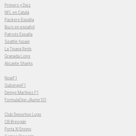
Primero y Diez
NFL en Català
Packers-España
Bucs en español
Patriots España
Seattle fspain
La Tisana Reds
Granada Lions
Alicante Sharks
NowF1
SubvirajeF1
Demys Martínez F1
FormulaOne-JAume101
Club Deportivo Lugo
CB Breogán
Porta XI Ensino