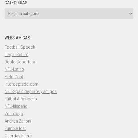
CATEGORÍAS
Categorías
WEBS AMIGAS
Football Speech
Illegal Return
Doble Cobertura
NFL-Latino
Field Goal
Interceptado.com
NFL-Spain deporte y amigos
Fútbol Americano
NFL-hispano
Zona Roja
Andrea Zanoni
Fumble lost
Cuerdas Fuera