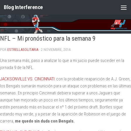
Blog Interference
Saltar al contenido
NFL – Mi pronóstico para la semana 9
POR
ESTRELLASOLITARIA
· 2 NOVIEMBRE, 2014
Una semana más, paso a analizar lo que a mi juicio puede suceder en la
jornada 9 de la NFL.
JACKSONVILLE VS. CINCINNATI:
con la probable reaparición de A.J. Green,
los Bengals sumarán munición para un ataque con problemas en las últimas
semanas. En principio Cincinnati debiera superar a unos Jaguars que
aunque han mejorado un poco en los últimos tiempos, seguramente ya
estén pensando más en buscar el nº 1 del próximo draft. Bortles sigue
estando muy verde, y a pesar de la aparición de Robinson en el juego de
carrera,
me quedo sin duda con Bengals.