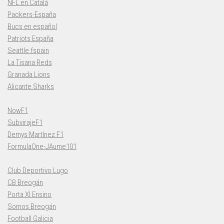
NFL en Català
Packers-España
Bucs en español
Patriots España
Seattle fspain
La Tisana Reds
Granada Lions
Alicante Sharks
NowF1
SubvirajeF1
Demys Martínez F1
FormulaOne-JAume101
Club Deportivo Lugo
CB Breogán
Porta XI Ensino
Somos Breogán
Football Galicia