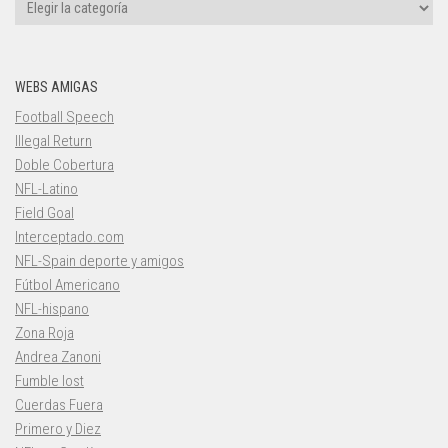
Categorías
WEBS AMIGAS
Football Speech
Illegal Return
Doble Cobertura
NFL-Latino
Field Goal
Interceptado.com
NFL-Spain deporte y amigos
Fútbol Americano
NFL-hispano
Zona Roja
Andrea Zanoni
Fumble lost
Cuerdas Fuera
Primero y Diez