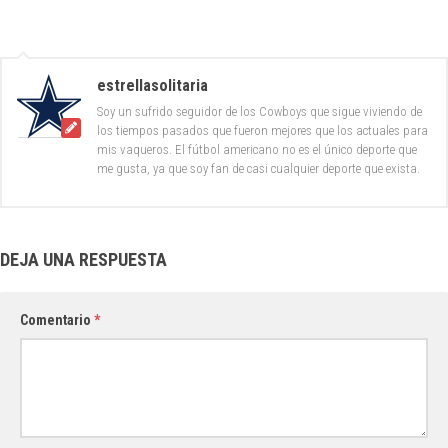
estrellasolitaria
Soy un sufrido seguidor de los Cowboys que sigue viviendo de
los tiempos pasados que fueron mejores que los actuales para
mis vaqueros. El fútbol americano no es el único deporte que
me gusta, ya que soy fan de casi cualquier deporte que exista.
DEJA UNA RESPUESTA
Comentario
*