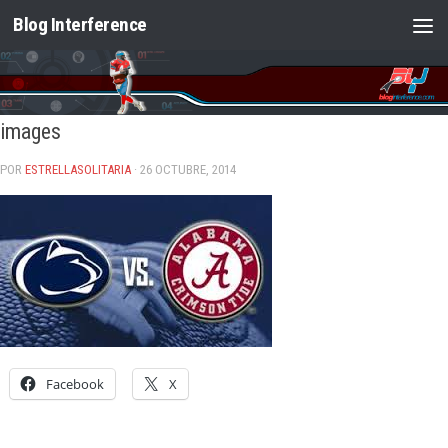
Blog Interference
Saltar al contenido
images
POR
ESTRELLASOLITARIA
· 26 OCTUBRE, 2014
Facebook
X