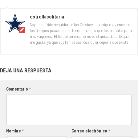
estrellasolitaria
Soy un sufrido seguidor de los Cowboys que sigue viviendo de
los tiempos pasados que fueron mejores que los actuales para
mis vaqueros. El fútbol americano no es el único deporte que
me gusta, ya que soy fan de casi cualquier deporte que exista.
DEJA UNA RESPUESTA
Comentario
*
Nombre
*
Correo electrónico
*