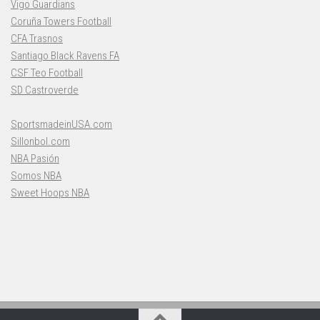
Vigo Guardians
Coruña Towers Football
CFA Trasnos
Santiago Black Ravens FA
CSF Teo Football
SD Castroverde
SportsmadeinUSA.com
Sillonbol.com
NBA Pasión
Somos NBA
Sweet Hoops NBA