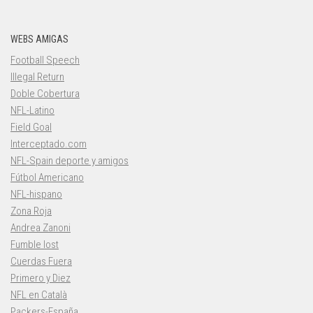
WEBS AMIGAS
Football Speech
Illegal Return
Doble Cobertura
NFL-Latino
Field Goal
Interceptado.com
NFL-Spain deporte y amigos
Fútbol Americano
NFL-hispano
Zona Roja
Andrea Zanoni
Fumble lost
Cuerdas Fuera
Primero y Diez
NFL en Català
Packers-España