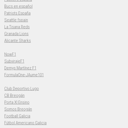
Bucs en español
Patriots España
Seattle fspain
La Tisana Reds
Granada Lions
Alicante Sharks
NowF1
SubvirajeF1
Demys Martínez F1
FormulaOne-JAume101
Club Deportivo Lugo
CB Breogán
Porta XI Ensino
Somos Breogán
Football Galicia
Fútbol Americano Galicia