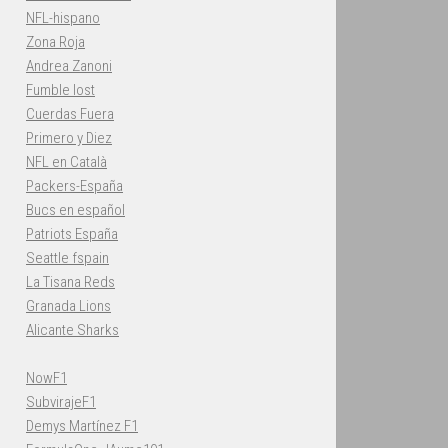
NFL-hispano
Zona Roja
Andrea Zanoni
Fumble lost
Cuerdas Fuera
Primero y Diez
NFL en Català
Packers-España
Bucs en español
Patriots España
Seattle fspain
La Tisana Reds
Granada Lions
Alicante Sharks
NowF1
SubvirajeF1
Demys Martínez F1