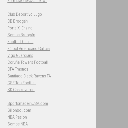
FormulaOne-JAume101
Club Deportivo Lugo
CB Breogán
Porta XI Ensino
Somos Breogán
Football Galicia
Fútbol Americano Galicia
Vigo Guardians
Coruña Towers Football
CFA Trasnos
Santiago Black Ravens FA
CSF Teo Football
SD Castroverde
SportsmadeinUSA.com
Sillonbol.com
NBA Pasión
Somos NBA