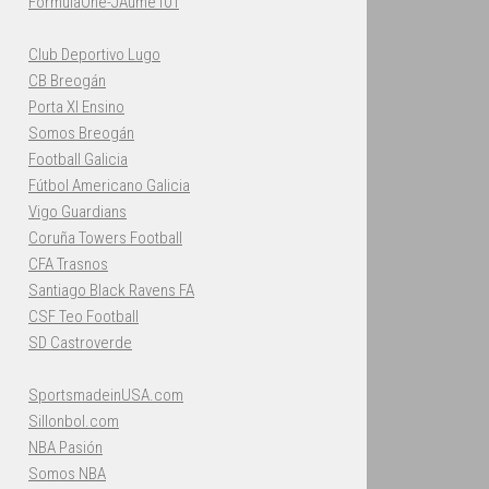
FormulaOne-JAume101
Club Deportivo Lugo
CB Breogán
Porta XI Ensino
Somos Breogán
Football Galicia
Fútbol Americano Galicia
Vigo Guardians
Coruña Towers Football
CFA Trasnos
Santiago Black Ravens FA
CSF Teo Football
SD Castroverde
SportsmadeinUSA.com
Sillonbol.com
NBA Pasión
Somos NBA