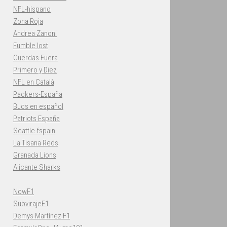
NFL-hispano
Zona Roja
Andrea Zanoni
Fumble lost
Cuerdas Fuera
Primero y Diez
NFL en Català
Packers-España
Bucs en español
Patriots España
Seattle fspain
La Tisana Reds
Granada Lions
Alicante Sharks
NowF1
SubvirajeF1
Demys Martínez F1