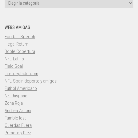
Categorías
WEBS AMIGAS
Football Speech
Illegal Return
Doble Cobertura
NFL-Latino
Field Goal
Interceptado.com
NFL-Spain deporte y amigos
Fútbol Americano
NFL-hispano
Zona Roja
Andrea Zanoni
Fumble lost
Cuerdas Fuera
Primero y Diez