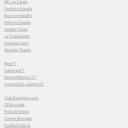
NFL en Català
Packers-España
Bucs en español
Patriots España
Seattle fspain
La Tisana Reds
Granada Lions
Alicante Sharks
NowF1
SubvirajeF1
Demys Martínez F1
FormulaOne-JAume101
Club Deportivo Lugo
CB Breogán
Porta XI Ensino
Somos Breogán
Football Galicia