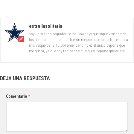
estrellasolitaria
Soy un sufrido seguidor de los Cowboys que sigue viviendo de
los tiempos pasados que fueron mejores que los actuales para
mis vaqueros. El fútbol americano no es el único deporte que
me gusta, ya que soy fan de casi cualquier deporte que exista.
DEJA UNA RESPUESTA
Comentario
*