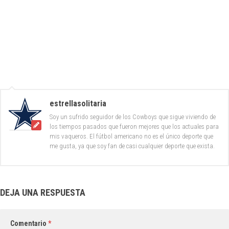
estrellasolitaria
Soy un sufrido seguidor de los Cowboys que sigue viviendo de
los tiempos pasados que fueron mejores que los actuales para
mis vaqueros. El fútbol americano no es el único deporte que
me gusta, ya que soy fan de casi cualquier deporte que exista.
DEJA UNA RESPUESTA
Comentario
*