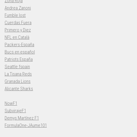
Zona Roja
Andrea Zanoni
Fumble lost
Cuerdas Fuera
Primero y Diez
NFL en Català
Packers-España
Bucs en español
Patriots España
Seattle fspain
La Tisana Reds
Granada Lions
Alicante Sharks
NowF1
SubvirajeF1
Demys Martínez F1
FormulaOne-JAume101