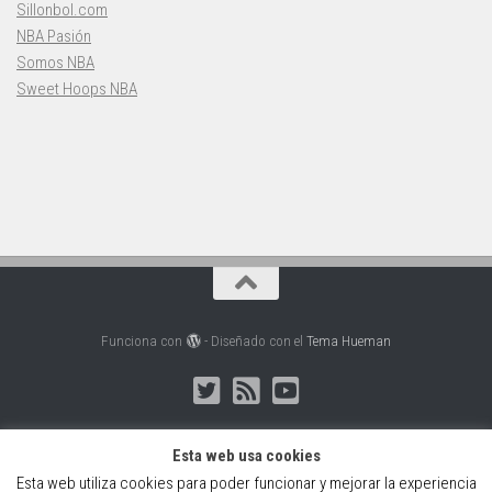
Sillonbol.com
NBA Pasión
Somos NBA
Sweet Hoops NBA
Funciona con
- Diseñado con el
Tema Hueman
Esta web usa cookies
Esta web utiliza cookies para poder funcionar y mejorar la experiencia
Web creada, alojada y mantenida por Café Dixital SL - 2026.