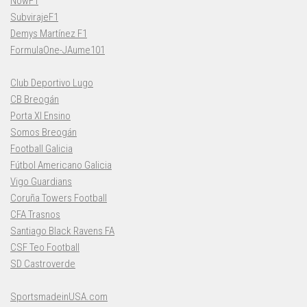
NowF1
SubvirajeF1
Demys Martínez F1
FormulaOne-JAume101
Club Deportivo Lugo
CB Breogán
Porta XI Ensino
Somos Breogán
Football Galicia
Fútbol Americano Galicia
Vigo Guardians
Coruña Towers Football
CFA Trasnos
Santiago Black Ravens FA
CSF Teo Football
SD Castroverde
SportsmadeinUSA.com