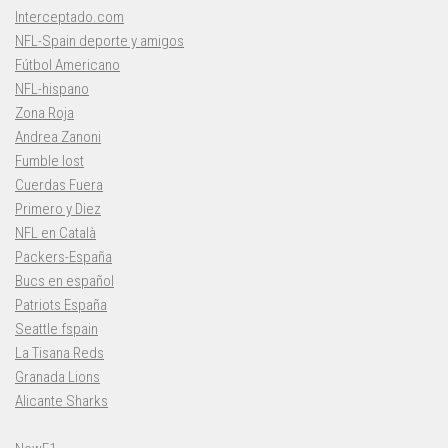
Interceptado.com
NFL-Spain deporte y amigos
Fútbol Americano
NFL-hispano
Zona Roja
Andrea Zanoni
Fumble lost
Cuerdas Fuera
Primero y Diez
NFL en Català
Packers-España
Bucs en español
Patriots España
Seattle fspain
La Tisana Reds
Granada Lions
Alicante Sharks