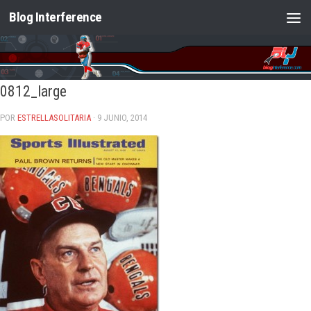
Blog Interference
Saltar al contenido
0812_large
POR
ESTRELLASOLITARIA
· 9 JUNIO, 2014