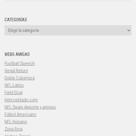
CATEGORÍAS
Categorías
WEBS AMIGAS
Football Speech
Illegal Return
Doble Cobertura
NFL-Latino
Field Goal
Interceptado.com
NFL-Spain deporte y amigos
Fútbol Americano
NFL-hispano
Zona Roja