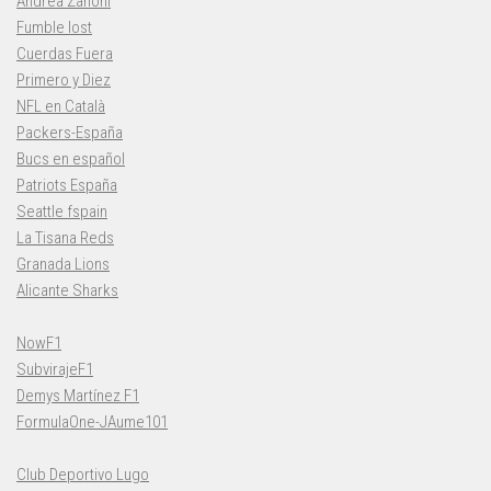
Andrea Zanoni
Fumble lost
Cuerdas Fuera
Primero y Diez
NFL en Català
Packers-España
Bucs en español
Patriots España
Seattle fspain
La Tisana Reds
Granada Lions
Alicante Sharks
NowF1
SubvirajeF1
Demys Martínez F1
FormulaOne-JAume101
Club Deportivo Lugo