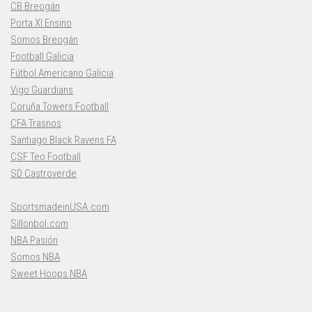
CB Breogán
Porta XI Ensino
Somos Breogán
Football Galicia
Fútbol Americano Galicia
Vigo Guardians
Coruña Towers Football
CFA Trasnos
Santiago Black Ravens FA
CSF Teo Football
SD Castroverde
SportsmadeinUSA.com
Sillonbol.com
NBA Pasión
Somos NBA
Sweet Hoops NBA