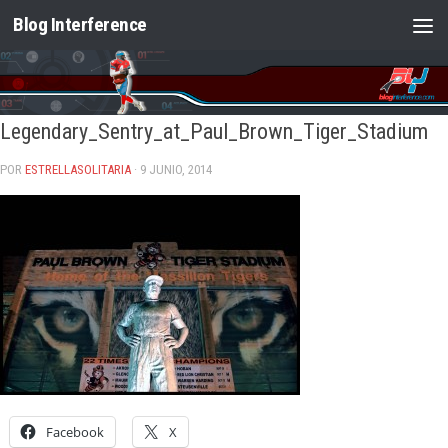
Blog Interference
Saltar al contenido
Legendary_Sentry_at_Paul_Brown_Tiger_Stadium
POR
ESTRELLASOLITARIA
· 9 JUNIO, 2014
Facebook
X