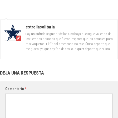
estrellasolitaria
Soy un sufrido seguidor de los Cowboys que sigue viviendo de
los tiempos pasados que fueron mejores que los actuales para
mis vaqueros. El fútbol americano no es el único deporte que
me gusta, ya que soy fan de casi cualquier deporte que exista.
DEJA UNA RESPUESTA
Comentario
*