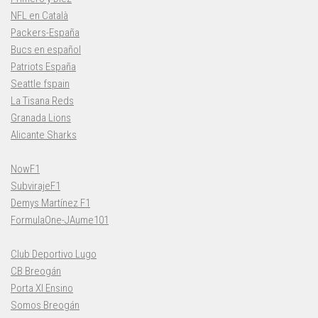
NFL en Català
Packers-España
Bucs en español
Patriots España
Seattle fspain
La Tisana Reds
Granada Lions
Alicante Sharks
NowF1
SubvirajeF1
Demys Martínez F1
FormulaOne-JAume101
Club Deportivo Lugo
CB Breogán
Porta XI Ensino
Somos Breogán