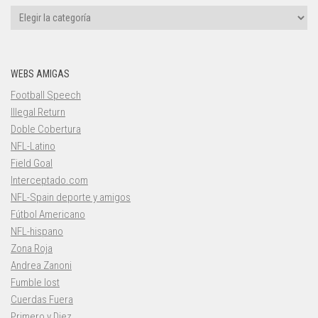
Categorías
WEBS AMIGAS
Football Speech
Illegal Return
Doble Cobertura
NFL-Latino
Field Goal
Interceptado.com
NFL-Spain deporte y amigos
Fútbol Americano
NFL-hispano
Zona Roja
Andrea Zanoni
Fumble lost
Cuerdas Fuera
Primero y Diez