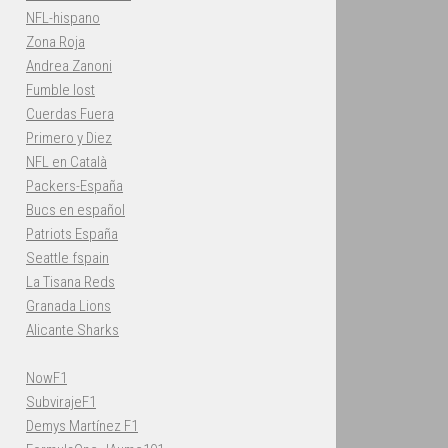
NFL-hispano
Zona Roja
Andrea Zanoni
Fumble lost
Cuerdas Fuera
Primero y Diez
NFL en Català
Packers-España
Bucs en español
Patriots España
Seattle fspain
La Tisana Reds
Granada Lions
Alicante Sharks
NowF1
SubvirajeF1
Demys Martínez F1