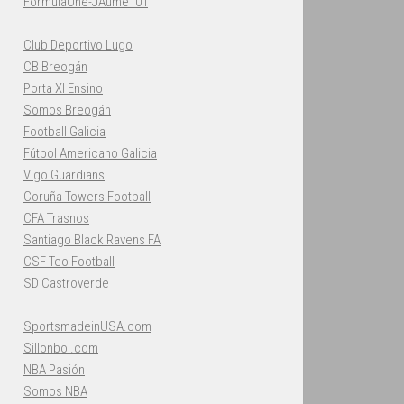
FormulaOne-JAume101
Club Deportivo Lugo
CB Breogán
Porta XI Ensino
Somos Breogán
Football Galicia
Fútbol Americano Galicia
Vigo Guardians
Coruña Towers Football
CFA Trasnos
Santiago Black Ravens FA
CSF Teo Football
SD Castroverde
SportsmadeinUSA.com
Sillonbol.com
NBA Pasión
Somos NBA