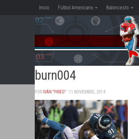
Inicio
Fútbol Americano
Baloncesto
Saltar al contenido
burn004
POR
IVÁN "PIREO"
· 11 NOVIEMBRE, 2014