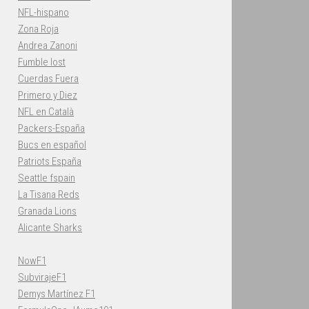
NFL-hispano
Zona Roja
Andrea Zanoni
Fumble lost
Cuerdas Fuera
Primero y Diez
NFL en Català
Packers-España
Bucs en español
Patriots España
Seattle fspain
La Tisana Reds
Granada Lions
Alicante Sharks
NowF1
SubvirajeF1
Demys Martínez F1