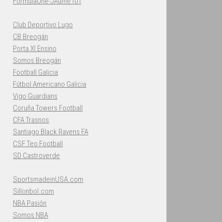
FormulaOne-JAume101
Club Deportivo Lugo
CB Breogán
Porta XI Ensino
Somos Breogán
Football Galicia
Fútbol Americano Galicia
Vigo Guardians
Coruña Towers Football
CFA Trasnos
Santiago Black Ravens FA
CSF Teo Football
SD Castroverde
SportsmadeinUSA.com
Sillonbol.com
NBA Pasión
Somos NBA