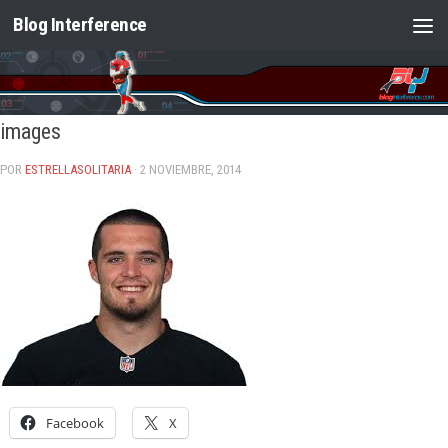
Blog Interference
Saltar al contenido
images
POR
ESTRELLASOLITARIA
· 2 NOVIEMBRE, 2014
Facebook
X