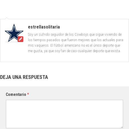
estrellasolitaria
Soy un sufrido seguidor de los Cowboys que sigue viviendo de
los tiempos pasados que fueron mejores que los actuales para
mis vaqueros. El fútbol americano no es el único deporte que
me gusta, ya que soy fan de casi cualquier deporte que exista.
DEJA UNA RESPUESTA
Comentario
*