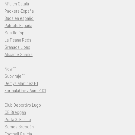
NFL en Català
Packers-España
Bucs en español
Patriots España
Seattle fspain
La Tisana Reds
Granada Lions
Alicante Sharks
NowF1
SubvirajeF1
Demys Martínez F1
FormulaOne-JAume101
Club Deportivo Lugo
CB Breogán
Porta XI Ensino
Somos Breogán
Football Galicia