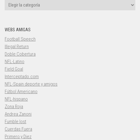
Categorías
WEBS AMIGAS
Football Speech
Illegal Return
Doble Cobertura
NFL-Latino
Field Goal
Interceptado.com
NFL-Spain deporte y amigos
Fútbol Americano
NFL-hispano
Zona Roja
Andrea Zanoni
Fumble lost
Cuerdas Fuera
Primero y Diez