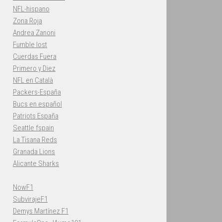
NFL-hispano
Zona Roja
Andrea Zanoni
Fumble lost
Cuerdas Fuera
Primero y Diez
NFL en Català
Packers-España
Bucs en español
Patriots España
Seattle fspain
La Tisana Reds
Granada Lions
Alicante Sharks
NowF1
SubvirajeF1
Demys Martínez F1