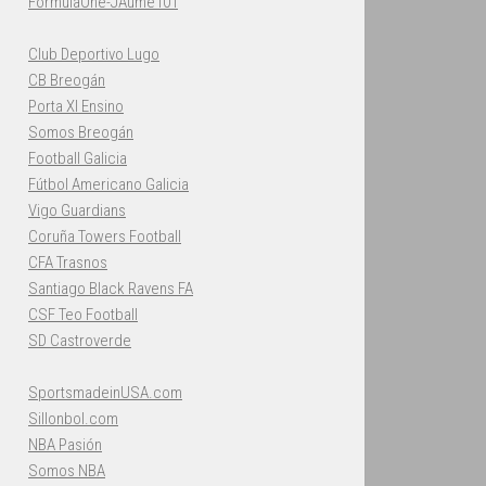
FormulaOne-JAume101
Club Deportivo Lugo
CB Breogán
Porta XI Ensino
Somos Breogán
Football Galicia
Fútbol Americano Galicia
Vigo Guardians
Coruña Towers Football
CFA Trasnos
Santiago Black Ravens FA
CSF Teo Football
SD Castroverde
SportsmadeinUSA.com
Sillonbol.com
NBA Pasión
Somos NBA