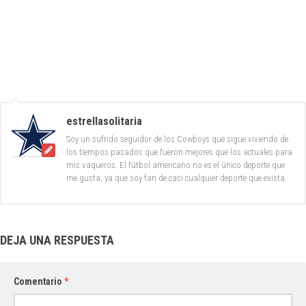
estrellasolitaria
Soy un sufrido seguidor de los Cowboys que sigue viviendo de
los tiempos pasados que fueron mejores que los actuales para
mis vaqueros. El fútbol americano no es el único deporte que
me gusta, ya que soy fan de casi cualquier deporte que exista.
DEJA UNA RESPUESTA
Comentario
*