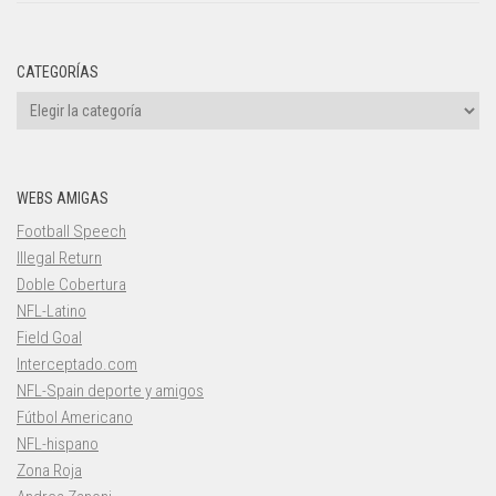
CATEGORÍAS
Categorías
WEBS AMIGAS
Football Speech
Illegal Return
Doble Cobertura
NFL-Latino
Field Goal
Interceptado.com
NFL-Spain deporte y amigos
Fútbol Americano
NFL-hispano
Zona Roja