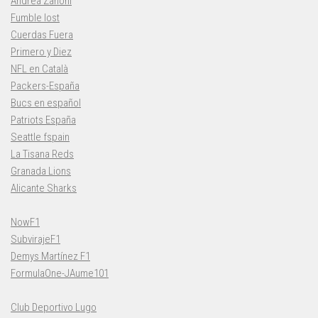
Andrea Zanoni
Fumble lost
Cuerdas Fuera
Primero y Diez
NFL en Català
Packers-España
Bucs en español
Patriots España
Seattle fspain
La Tisana Reds
Granada Lions
Alicante Sharks
NowF1
SubvirajeF1
Demys Martínez F1
FormulaOne-JAume101
Club Deportivo Lugo