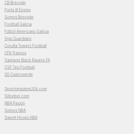
CB Breogán
Porta XI Ensino
Somos Breogán
Football Galicia
Fútbol Americano Galicia
Vigo Guardians
Coruña Towers Football
CFA Trasnos
Santiago Black Ravens FA
CSF Teo Football
SD Castroverde
SportsmadeinUSA.com
Sillonbol.com
NBA Pasión
Somos NBA
Sweet Hoops NBA