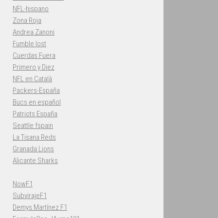
NFL-hispano
Zona Roja
Andrea Zanoni
Fumble lost
Cuerdas Fuera
Primero y Diez
NFL en Català
Packers-España
Bucs en español
Patriots España
Seattle fspain
La Tisana Reds
Granada Lions
Alicante Sharks
NowF1
SubvirajeF1
Demys Martínez F1