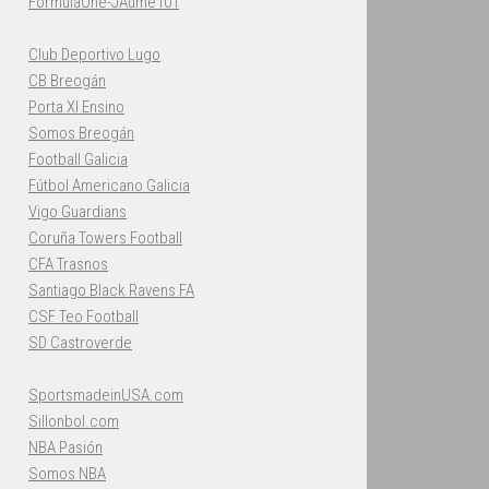
FormulaOne-JAume101
Club Deportivo Lugo
CB Breogán
Porta XI Ensino
Somos Breogán
Football Galicia
Fútbol Americano Galicia
Vigo Guardians
Coruña Towers Football
CFA Trasnos
Santiago Black Ravens FA
CSF Teo Football
SD Castroverde
SportsmadeinUSA.com
Sillonbol.com
NBA Pasión
Somos NBA