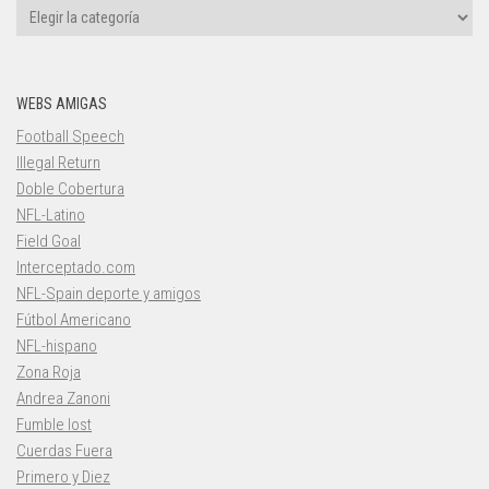
Categorías
WEBS AMIGAS
Football Speech
Illegal Return
Doble Cobertura
NFL-Latino
Field Goal
Interceptado.com
NFL-Spain deporte y amigos
Fútbol Americano
NFL-hispano
Zona Roja
Andrea Zanoni
Fumble lost
Cuerdas Fuera
Primero y Diez