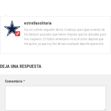
estrellasolitaria
Soy un sufrido seguidor de los Cowboys que sigue viviendo de
los tiempos pasados que fueron mejores que los actuales para
mis vaqueros. El fútbol americano no es el único deporte que
me gusta, ya que soy fan de casi cualquier deporte que exista.
DEJA UNA RESPUESTA
Comentario
*