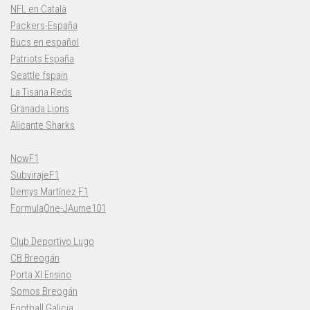
NFL en Català
Packers-España
Bucs en español
Patriots España
Seattle fspain
La Tisana Reds
Granada Lions
Alicante Sharks
NowF1
SubvirajeF1
Demys Martínez F1
FormulaOne-JAume101
Club Deportivo Lugo
CB Breogán
Porta XI Ensino
Somos Breogán
Football Galicia