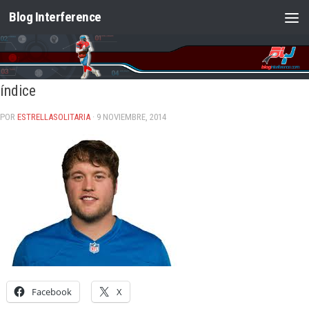
Blog Interference
Saltar al contenido
índice
POR
ESTRELLASOLITARIA
· 9 NOVIEMBRE, 2014
Facebook
X