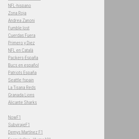
NFL-hispano
Zona Roja
Andrea Zanoni
Fumble lost
Cuerdas Fuera
Primero y Diez
NFL en Català
Packers-España
Bucs en español
Patriots España
Seattle fspain
La Tisana Reds
Granada Lions
Alicante Sharks
NowF1
SubvirajeF1
Demys Martínez F1