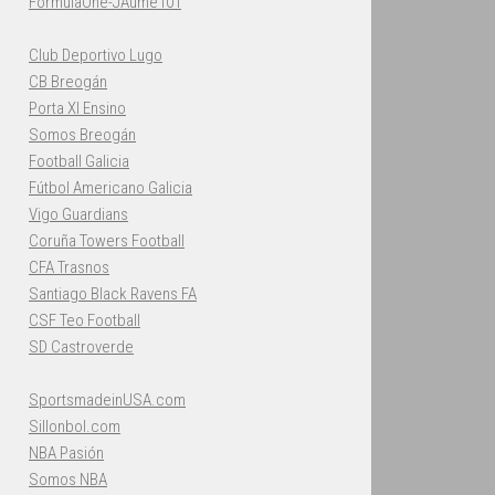
FormulaOne-JAume101
Club Deportivo Lugo
CB Breogán
Porta XI Ensino
Somos Breogán
Football Galicia
Fútbol Americano Galicia
Vigo Guardians
Coruña Towers Football
CFA Trasnos
Santiago Black Ravens FA
CSF Teo Football
SD Castroverde
SportsmadeinUSA.com
Sillonbol.com
NBA Pasión
Somos NBA