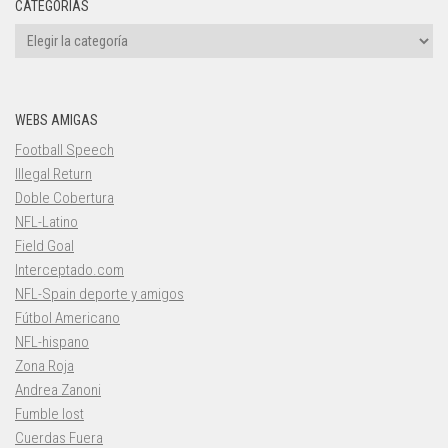
CATEGORÍAS
Categorías
WEBS AMIGAS
Football Speech
Illegal Return
Doble Cobertura
NFL-Latino
Field Goal
Interceptado.com
NFL-Spain deporte y amigos
Fútbol Americano
NFL-hispano
Zona Roja
Andrea Zanoni
Fumble lost
Cuerdas Fuera