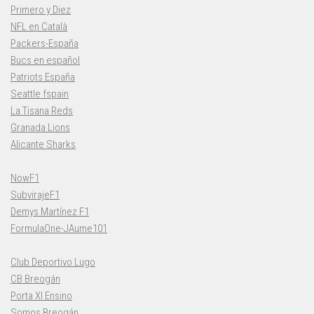
Primero y Diez
NFL en Català
Packers-España
Bucs en español
Patriots España
Seattle fspain
La Tisana Reds
Granada Lions
Alicante Sharks
NowF1
SubvirajeF1
Demys Martínez F1
FormulaOne-JAume101
Club Deportivo Lugo
CB Breogán
Porta XI Ensino
Somos Breogán