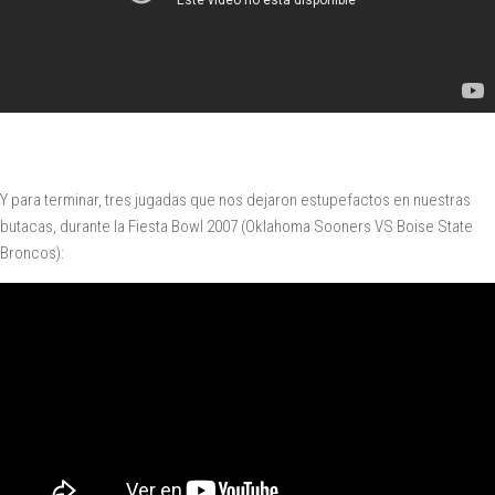
Y para terminar, tres jugadas que nos dejaron estupefactos en nuestras
butacas, durante la Fiesta Bowl 2007 (Oklahoma Sooners VS Boise State
Broncos):