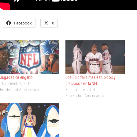
Facebook
X
Jugadas de engaño
Los Epic fails más estúpidos y
10 diciembre, 2014
graciosos en la NFL
En «Fútbol Americano»
3 diciembre, 2014
En «Fútbol Americano»