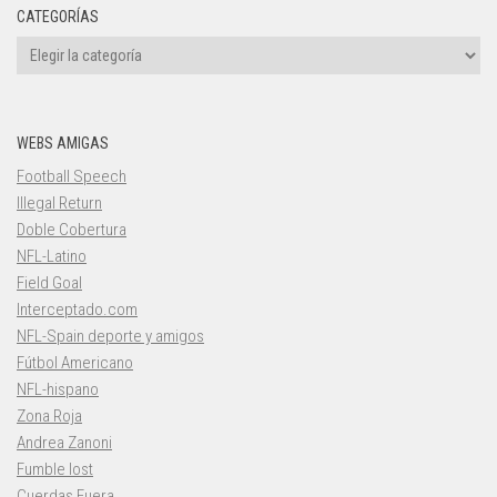
CATEGORÍAS
Categorías
WEBS AMIGAS
Football Speech
Illegal Return
Doble Cobertura
NFL-Latino
Field Goal
Interceptado.com
NFL-Spain deporte y amigos
Fútbol Americano
NFL-hispano
Zona Roja
Andrea Zanoni
Fumble lost
Cuerdas Fuera