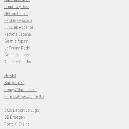
Primero y Diez
NFL en Català
Packers-España
Bucs en español
Patriots España
Seattle fspain
La Tisana Reds
Granada Lions
Alicante Sharks
NowF1
SubvirajeF1
Demys Martínez F1
FormulaOne-JAume101
Club Deportivo Lugo
CB Breogán
Porta XI Ensino