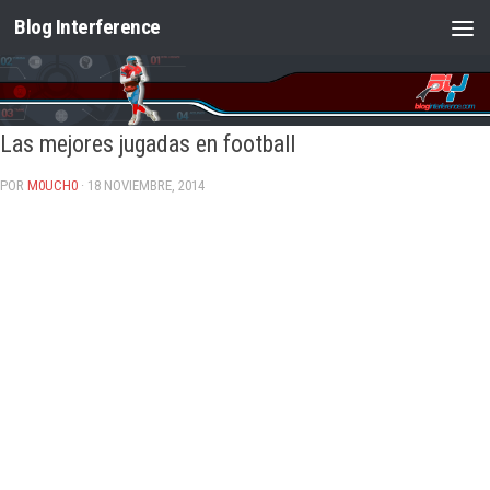
Blog Interference
Saltar al contenido
Las mejores jugadas en football
POR
M0UCH0
· 18 NOVIEMBRE, 2014