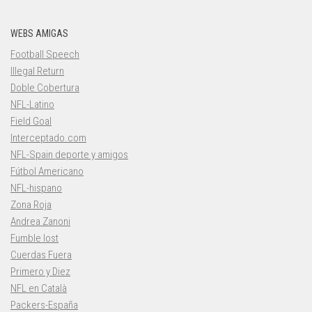
WEBS AMIGAS
Football Speech
Illegal Return
Doble Cobertura
NFL-Latino
Field Goal
Interceptado.com
NFL-Spain deporte y amigos
Fútbol Americano
NFL-hispano
Zona Roja
Andrea Zanoni
Fumble lost
Cuerdas Fuera
Primero y Diez
NFL en Català
Packers-España