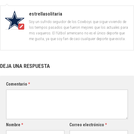
estrellasolitaria
Soy un sufrido seguidor de los Cowboys que sigue viviendo de
los tiempos pasados que fueron mejores que los actuales para
mis vaqueros. El fútbol americano no es el único deporte que
me gusta, ya que soy fan de casi cualquier deporte que exista.
DEJA UNA RESPUESTA
Comentario
*
Nombre
*
Correo electrónico
*