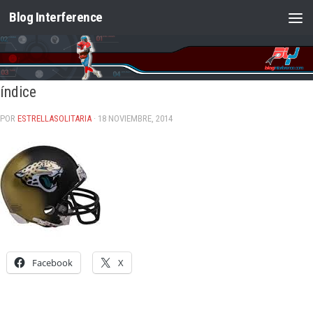
Blog Interference
Saltar al contenido
índice
POR
ESTRELLASOLITARIA
· 18 NOVIEMBRE, 2014
Facebook
X