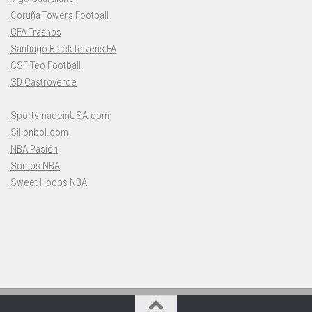
Coruña Towers Football
CFA Trasnos
Santiago Black Ravens FA
CSF Teo Football
SD Castroverde
SportsmadeinUSA.com
Sillonbol.com
NBA Pasión
Somos NBA
Sweet Hoops NBA