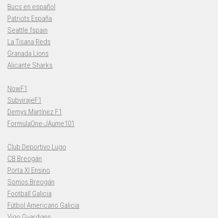
Bucs en español
Patriots España
Seattle fspain
La Tisana Reds
Granada Lions
Alicante Sharks
NowF1
SubvirajeF1
Demys Martínez F1
FormulaOne-JAume101
Club Deportivo Lugo
CB Breogán
Porta XI Ensino
Somos Breogán
Football Galicia
Fútbol Americano Galicia
Vigo Guardians