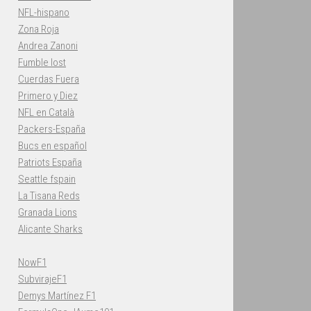
NFL-hispano
Zona Roja
Andrea Zanoni
Fumble lost
Cuerdas Fuera
Primero y Diez
NFL en Català
Packers-España
Bucs en español
Patriots España
Seattle fspain
La Tisana Reds
Granada Lions
Alicante Sharks
NowF1
SubvirajeF1
Demys Martínez F1