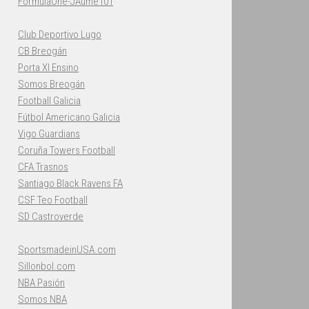
FormulaOne-JAume101
Club Deportivo Lugo
CB Breogán
Porta XI Ensino
Somos Breogán
Football Galicia
Fútbol Americano Galicia
Vigo Guardians
Coruña Towers Football
CFA Trasnos
Santiago Black Ravens FA
CSF Teo Football
SD Castroverde
SportsmadeinUSA.com
Sillonbol.com
NBA Pasión
Somos NBA