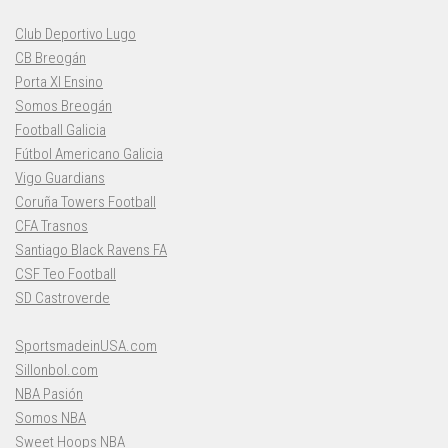
Club Deportivo Lugo
CB Breogán
Porta XI Ensino
Somos Breogán
Football Galicia
Fútbol Americano Galicia
Vigo Guardians
Coruña Towers Football
CFA Trasnos
Santiago Black Ravens FA
CSF Teo Football
SD Castroverde
SportsmadeinUSA.com
Sillonbol.com
NBA Pasión
Somos NBA
Sweet Hoops NBA