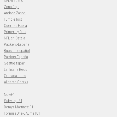
NFL-hispano
Zona Roja
Andrea Zanoni
Fumble lost
Cuerdas Fuera
Primero y Diez
NFL en Català
Packers-España
Bucs en español
Patriots España
Seattle fspain
La Tisana Reds
Granada Lions
Alicante Sharks
NowF1
SubvirajeF1
Demys Martínez F1
FormulaOne-JAume101