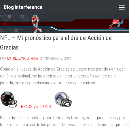
Blog Interference
Saltar al contenido
NFL – Mi pronóstico para el día de Acción de
Gracias
POR
ESTRELLASOLITARIA
· 27 NOVIEMBRE, 2014
Como en el jueves de Acción de Gracias se juegan tres partidos en lugar
del único habitual, me he decidido a hacer un pequeño avance de la
jornada, con mis conclusiones sobre estos encuentros.
BEARS VS. LIONS
Duelo divisional, donde a priori Detroit es favorito, por jugar en casa y por
tener enfrente a una de las peores defensivas de la liga. A buen seguro los