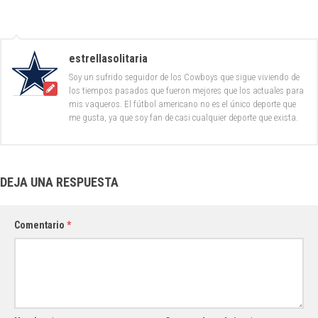
estrellasolitaria
Soy un sufrido seguidor de los Cowboys que sigue viviendo de
los tiempos pasados que fueron mejores que los actuales para
mis vaqueros. El fútbol americano no es el único deporte que
me gusta, ya que soy fan de casi cualquier deporte que exista.
DEJA UNA RESPUESTA
Comentario
*