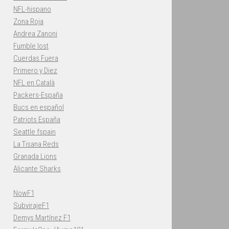
NFL-hispano
Zona Roja
Andrea Zanoni
Fumble lost
Cuerdas Fuera
Primero y Diez
NFL en Català
Packers-España
Bucs en español
Patriots España
Seattle fspain
La Tisana Reds
Granada Lions
Alicante Sharks
NowF1
SubvirajeF1
Demys Martínez F1