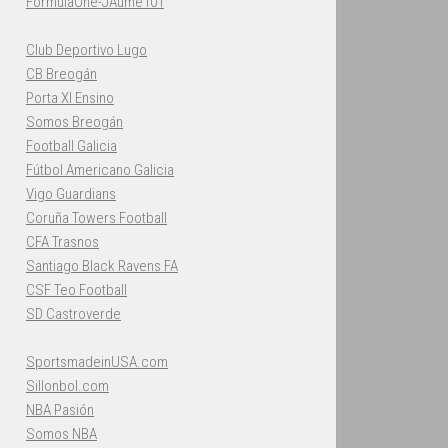
FormulaOne-JAume101
Club Deportivo Lugo
CB Breogán
Porta XI Ensino
Somos Breogán
Football Galicia
Fútbol Americano Galicia
Vigo Guardians
Coruña Towers Football
CFA Trasnos
Santiago Black Ravens FA
CSF Teo Football
SD Castroverde
SportsmadeinUSA.com
Sillonbol.com
NBA Pasión
Somos NBA