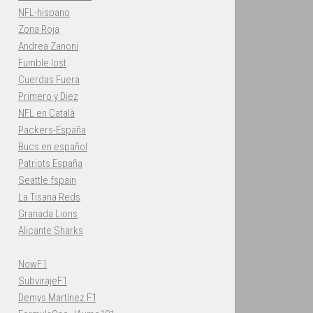
NFL-hispano
Zona Roja
Andrea Zanoni
Fumble lost
Cuerdas Fuera
Primero y Diez
NFL en Català
Packers-España
Bucs en español
Patriots España
Seattle fspain
La Tisana Reds
Granada Lions
Alicante Sharks
NowF1
SubvirajeF1
Demys Martínez F1