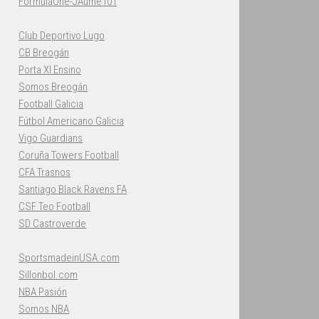
FormulaOne-JAume101
Club Deportivo Lugo
CB Breogán
Porta XI Ensino
Somos Breogán
Football Galicia
Fútbol Americano Galicia
Vigo Guardians
Coruña Towers Football
CFA Trasnos
Santiago Black Ravens FA
CSF Teo Football
SD Castroverde
SportsmadeinUSA.com
Sillonbol.com
NBA Pasión
Somos NBA