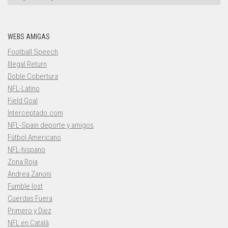
WEBS AMIGAS
Football Speech
Illegal Return
Doble Cobertura
NFL-Latino
Field Goal
Interceptado.com
NFL-Spain deporte y amigos
Fútbol Americano
NFL-hispano
Zona Roja
Andrea Zanoni
Fumble lost
Cuerdas Fuera
Primero y Diez
NFL en Català