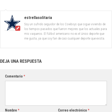
estrellasolitaria
Soy un sufrido seguidor de los Cowboys que sigue viviendo de
los tiempos pasados que fueron mejores que los actuales para
mis vaqueros. El fútbol americano no es el único deporte que
me gusta, ya que soy fan de casi cualquier deporte que exista.
DEJA UNA RESPUESTA
Comentario
*
Nombre
*
Correo electrónico
*