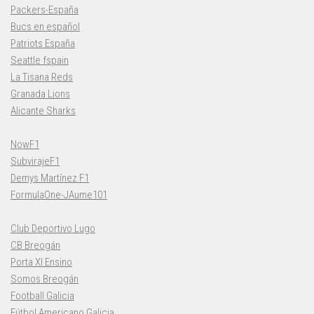
Packers-España
Bucs en español
Patriots España
Seattle fspain
La Tisana Reds
Granada Lions
Alicante Sharks
NowF1
SubvirajeF1
Demys Martínez F1
FormulaOne-JAume101
Club Deportivo Lugo
CB Breogán
Porta XI Ensino
Somos Breogán
Football Galicia
Fútbol Americano Galicia