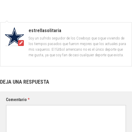
estrellasolitaria
Soy un sufrido seguidor de los Cowboys que sigue viviendo de
los tiempos pasados que fueron mejores que los actuales para
mis vaqueros. El fútbol americano no es el único deporte que
me gusta, ya que soy fan de casi cualquier deporte que exista.
DEJA UNA RESPUESTA
Comentario
*