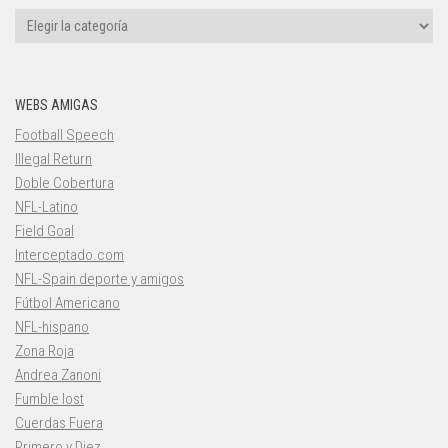
Categorías
WEBS AMIGAS
Football Speech
Illegal Return
Doble Cobertura
NFL-Latino
Field Goal
Interceptado.com
NFL-Spain deporte y amigos
Fútbol Americano
NFL-hispano
Zona Roja
Andrea Zanoni
Fumble lost
Cuerdas Fuera
Primero y Diez