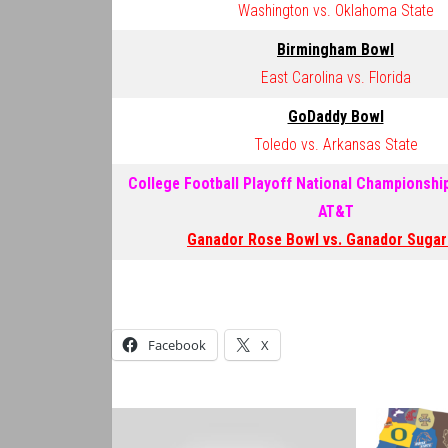
Washington vs. Oklahoma State
Birmingham Bowl
East Carolina vs. Florida
GoDaddy Bowl
Toledo vs. Arkansas State
College Football Playoff National Championshi
AT&T
Ganador Rose Bowl vs. Ganador Sugar
Facebook
X