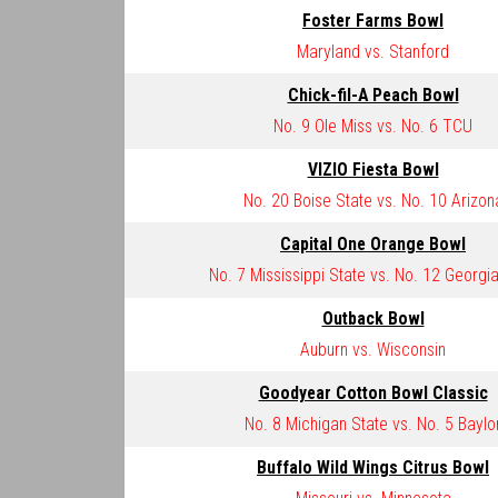
Foster Farms Bowl
Maryland vs. Stanford
Chick-fil-A Peach Bowl
No. 9 Ole Miss vs. No. 6 TCU
VIZIO Fiesta Bowl
No. 20 Boise State vs. No. 10 Arizon
Capital One Orange Bowl
No. 7 Mississippi State vs. No. 12 Georgi
Outback Bowl
Auburn vs. Wisconsin
Goodyear Cotton Bowl Classic
No. 8 Michigan State vs. No. 5 Baylo
Buffalo Wild Wings Citrus Bowl