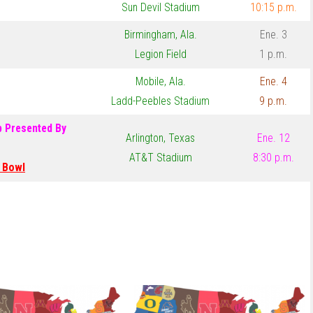
Sun Devil Stadium
10:15 p.m.
Birmingham, Ala.
Ene. 3
Legion Field
1 p.m.
Mobile, Ala.
Ene. 4
Ladd-Peebles Stadium
9 p.m.
p Presented By
Arlington, Texas
Ene. 12
AT&T Stadium
8:30 p.m.
 Bowl