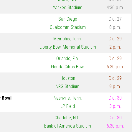
Yankee Stadium
4:30 p.m.
San Diego
Dic. 27
Qualcomm Stadium
8 p.m.
Memphis, Tenn.
Dic. 29
Liberty Bowl Memorial Stadium
2 p.m.
Orlando, Fla.
Dic. 29
Florida Citrus Bowl
5:30 p.m.
Houston
Dic. 29
NRG Stadium
9 p.m.
y Bowl
Nashville, Tenn.
Dic. 30
LP Field
3 p.m.
Charlotte, N.C.
Dic. 30
Bank of America Stadium
6:30 p.m.