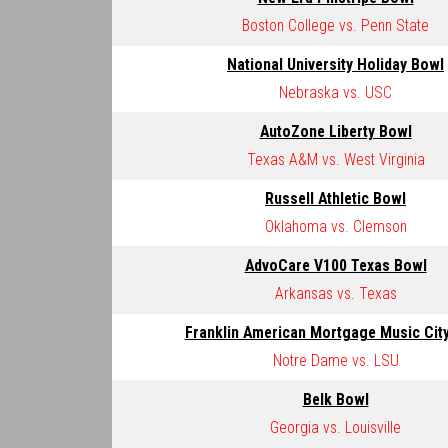
Boston College vs. Penn State
National University Holiday Bowl
Nebraska vs. USC
AutoZone Liberty Bowl
Texas A&M vs. West Virginia
Russell Athletic Bowl
Oklahoma vs. Clemson
AdvoCare V100 Texas Bowl
Arkansas vs. Texas
Franklin American Mortgage Music Cit
Notre Dame vs. LSU
Belk Bowl
Georgia vs. Louisville