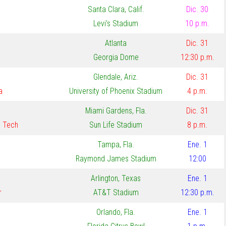
Santa Clara, Calif.
Dic. 30
Levi’s Stadium
10 p.m.
Atlanta
Dic. 31
Georgia Dome
12:30 p.m.
Glendale, Ariz.
Dic. 31
a
University of Phoenix Stadium
4 p.m.
Miami Gardens, Fla.
Dic. 31
a Tech
Sun Life Stadium
8 p.m.
Tampa, Fla.
Ene. 1
Raymond James Stadium
12:00
Arlington, Texas
Ene. 1
r
AT&T Stadium
12:30 p.m.
Orlando, Fla.
Ene. 1