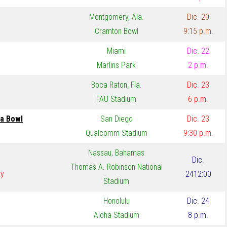
Montgomery, Ala.
Dic. 20
Cramton Bowl
9:15 p.m.
Miami
Dic. 22
Marlins Park
2 p.m.
Boca Raton, Fla.
Dic. 23
FAU Stadium
6 p.m.
ia Bowl
San Diego
Dic. 23
Qualcomm Stadium
9:30 p.m.
Nassau, Bahamas
Dic.
Thomas A. Robinson National
ky
24
12:00
Stadium
Honolulu
Dic. 24
Aloha Stadium
8 p.m.