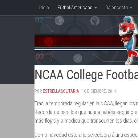
Inicio
Fútbol Americano
Baloncesto
Saltar al contenido
NCAA College Footbal
POR
ESTRELLASOLITARIA
· 16 DICIEMBRE, 2014
Tras la temporada regular en la NCAA, llegan los 
Recordaros para los que nunca habéis seguido es
más flojas y a medida que transcurren los días, 
Como novedad este año se celebrará una especie d