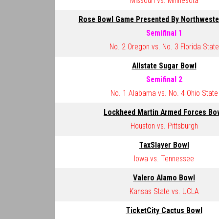
Missouri vs. Minnesota
Rose Bowl Game Presented By Northweste
Semifinal 1
No. 2 Oregon vs. No. 3 Florida State
Allstate Sugar Bowl
Semifinal 2
No. 1 Alabama vs. No. 4 Ohio State
Lockheed Martin Armed Forces Bo
Houston vs. Pittsburgh
TaxSlayer Bowl
Iowa vs. Tennessee
Valero Alamo Bowl
Kansas State vs. UCLA
TicketCity Cactus Bowl