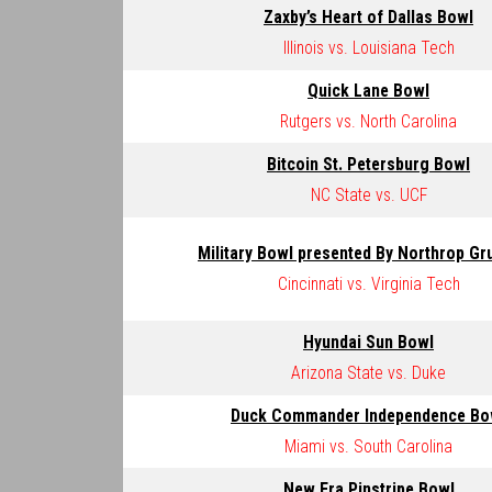
Zaxby’s Heart of Dallas Bowl
Illinois vs. Louisiana Tech
Quick Lane Bowl
Rutgers vs. North Carolina
Bitcoin St. Petersburg Bowl
NC State vs. UCF
Military Bowl presented By Northrop G
Cincinnati vs. Virginia Tech
Hyundai Sun Bowl
Arizona State vs. Duke
Duck Commander Independence Bo
Miami vs. South Carolina
New Era Pinstripe Bowl