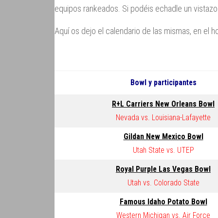
equipos rankeados. Si podéis echadle un vistazo
Aquí os dejo el calendario de las mismas, en el h
Bowl y participantes
R+L Carriers New Orleans Bowl
Nevada vs. Louisiana-Lafayette
Gildan New Mexico Bowl
Utah State vs. UTEP
Royal Purple Las Vegas Bowl
Utah vs. Colorado State
Famous Idaho Potato Bowl
Western Michigan vs. Air Force