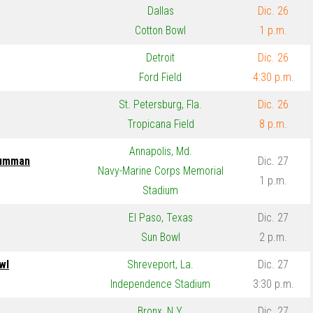
Dallas
Dic. 26
Cotton Bowl
1 p.m.
Detroit
Dic. 26
Ford Field
4:30 p.m.
St. Petersburg, Fla.
Dic. 26
Tropicana Field
8 p.m.
Annapolis, Md.
rumman
Dic. 27
Navy-Marine Corps Memorial
1 p.m.
Stadium
El Paso, Texas
Dic. 27
Sun Bowl
2 p.m.
wl
Shreveport, La.
Dic. 27
Independence Stadium
3:30 p.m.
Bronx, N.Y.
Dic. 27