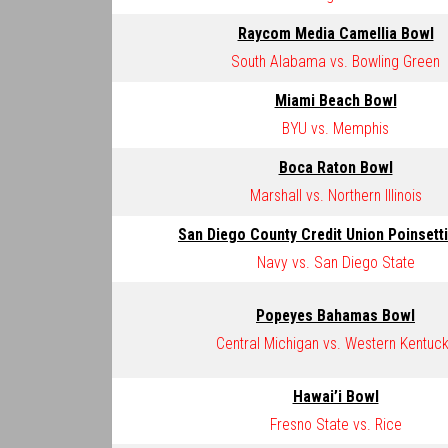
Raycom Media Camellia Bowl
South Alabama vs. Bowling Green
Miami Beach Bowl
BYU vs. Memphis
Boca Raton Bowl
Marshall vs. Northern Illinois
San Diego County Credit Union Poinsett
Navy vs. San Diego State
Popeyes Bahamas Bowl
Central Michigan vs. Western Kentuc
Hawai’i Bowl
Fresno State vs. Rice