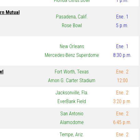
Florida Citrus Bowl
1 p.m.
rn Mutual
Pasadena, Calif.
Ene. 1
Rose Bowl
5 p.m
.
New Orleans
Ene. 1
Mercedes-Benz Superdome
8:30 p.m.
wl
Fort Worth, Texas
Ene. 2
Amon G. Carter Stadium
12:00
Jacksonville, Fla.
Ene. 2
EverBank Field
3:20 p.m.
San Antonio
Ene. 2
Alamodome
6:45 p.m.
Tempe, Ariz.
Ene. 2