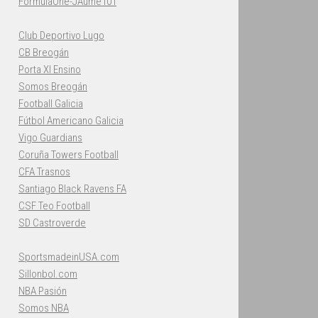
FormulaOne-JAume101
Club Deportivo Lugo
CB Breogán
Porta XI Ensino
Somos Breogán
Football Galicia
Fútbol Americano Galicia
Vigo Guardians
Coruña Towers Football
CFA Trasnos
Santiago Black Ravens FA
CSF Teo Football
SD Castroverde
SportsmadeinUSA.com
Sillonbol.com
NBA Pasión
Somos NBA