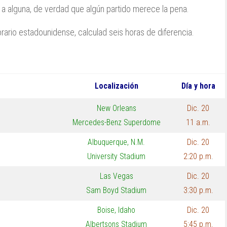
 a alguna, de verdad que algún partido merece la pena.
orario estadounidense, calculad seis horas de diferencia.
Localización
Día y hora
New Orleans
Dic. 20
Mercedes-Benz Superdome
11 a.m.
Albuquerque, N.M.
Dic. 20
University Stadium
2:20 p.m
.
Las Vegas
Dic. 20
Sam Boyd Stadium
3:30 p.m.
Boise, Idaho
Dic. 20
Albertsons Stadium
5:45 p.m.