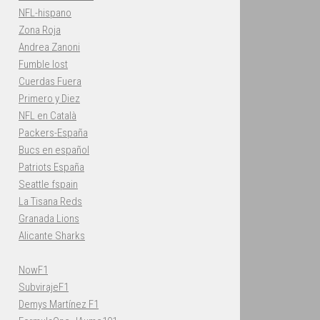
NFL-hispano
Zona Roja
Andrea Zanoni
Fumble lost
Cuerdas Fuera
Primero y Diez
NFL en Català
Packers-España
Bucs en español
Patriots España
Seattle fspain
La Tisana Reds
Granada Lions
Alicante Sharks
NowF1
SubvirajeF1
Demys Martínez F1