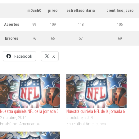
m0uch0
pireo
estrellasolitaria
cientifico_puro
Aciertos
99
109
118
106
Errores
76
66
57
69
Facebook
X
Nuestra quiniela NFL de la jornada 5
Nuestra quiniela NFL de la jornada 6
2 octubre, 2014
9 octubre, 2014
En «Fútbol Americano»
En «Fútbol Americano»