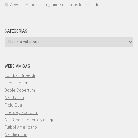
Arvydas Sabonis, un grande en todos los sentidos
CATEGORÍAS
Categorías
WEBS AMIGAS
Football Speech
Illegal Return
Doble Cobertura
NFL-Latino
Field Goal
Interceptado.com
NFL-Spain deporte y amigos
Fútbol Americano
NFL-hispano