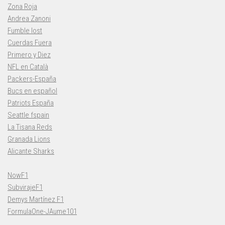
Zona Roja
Andrea Zanoni
Fumble lost
Cuerdas Fuera
Primero y Diez
NFL en Català
Packers-España
Bucs en español
Patriots España
Seattle fspain
La Tisana Reds
Granada Lions
Alicante Sharks
NowF1
SubvirajeF1
Demys Martínez F1
FormulaOne-JAume101