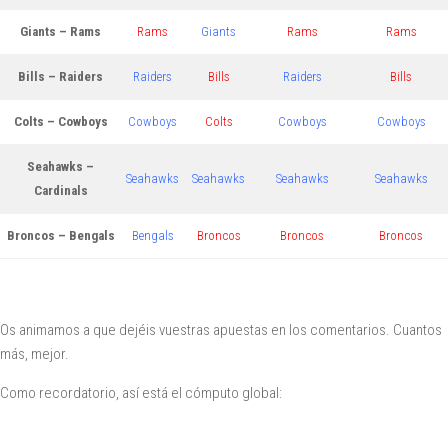
Giants – Rams
Rams
Giants
Rams
Rams
Bills – Raiders
Raiders
Bills
Raiders
Bills
Colts – Cowboys
Cowboys
Colts
Cowboys
Cowboys
Seahawks –
Seahawks
Seahawks
Seahawks
Seahawks
Cardinals
Broncos – Bengals
Bengals
Broncos
Broncos
Broncos
Os animamos a que dejéis vuestras apuestas en los comentarios. Cuantos
más, mejor.
Como recordatorio, así está el cómputo global: