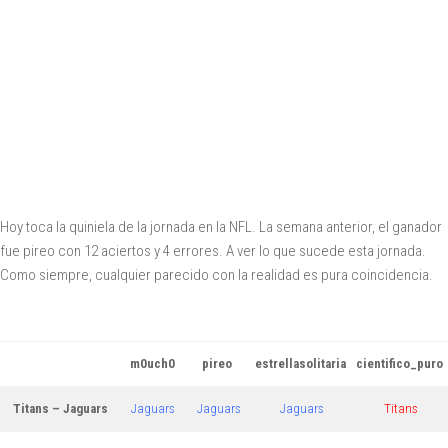
Hoy toca la quiniela de la jornada en la NFL. La semana anterior, el ganador
fue pireo con 12 aciertos y 4 errores. A ver lo que sucede esta jornada.
Como siempre, cualquier parecido con la realidad es pura coincidencia.
m0uch0
pireo
estrellasolitaria
cientifico_puro
Titans – Jaguars
Jaguars
Jaguars
Jaguars
Titans