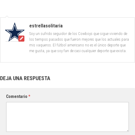
estrellasolitaria
Soy un sufrido seguidor de los Cowboys que sigue viviendo de
los tiempos pasados que fueron mejores que los actuales para
mis vaqueros. El fútbol americano no es el único deporte que
me gusta, ya que soy fan de casi cualquier deporte que exista.
DEJA UNA RESPUESTA
Comentario
*