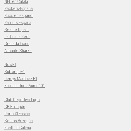
NFL en Català
Packers-España
Bucs en español
Patriots España
Seattle fspain
La Tisana Reds
Granada Lions
Alicante Sharks
NowF1
SubvirajeF1
Demys Martínez F1
FormulaOne-JAume101
Club Deportivo Lugo
CB Breogán
Porta XI Ensino
Somos Breogán
Football Galicia