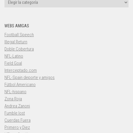
Categorías
WEBS AMIGAS
Football Speech
Illegal Return
Doble Cobertura
NFL-Latino
Field Goal
Interceptado.com
NFL-Spain deporte y amigos
Fútbol Americano
NFL-hispano
Zona Roja
Andrea Zanoni
Fumble lost
Cuerdas Fuera
Primero y Diez