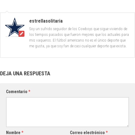
estrellasolitaria
Soy un sufrido seguidor de los Cowboys que sigue viviendo de
los tiempos pasados que fueron mejores que los actuales para
mis vaqueros. El fútbol americano no es el único deporte que
me gusta, ya que soy fan de casi cualquier deporte que exista.
DEJA UNA RESPUESTA
Comentario
*
Nombre
*
Correo electrónico
*