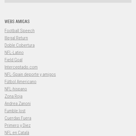
WEBS AMIGAS
Football Speech
Illegal Return
Doble Cobertura
NFL-Latino
Field Goal
Interceptado.com
NFL-Spain deporte y amigos
Fútbol Americano
NFL-hispano
Zona Roja
Andrea Zanoni
Fumble lost
Cuerdas Fuera
Primero y Diez
NFL en Català