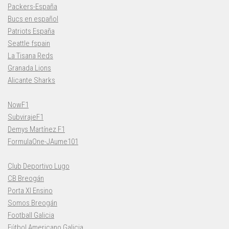
Packers-España
Bucs en español
Patriots España
Seattle fspain
La Tisana Reds
Granada Lions
Alicante Sharks
NowF1
SubvirajeF1
Demys Martínez F1
FormulaOne-JAume101
Club Deportivo Lugo
CB Breogán
Porta XI Ensino
Somos Breogán
Football Galicia
Fútbol Americano Galicia