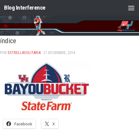
Blog Interference
Saltar al contenido
índice
POR
ESTRELLASOLITARIA
· 21 DICIEMBRE, 2014
Facebook
X