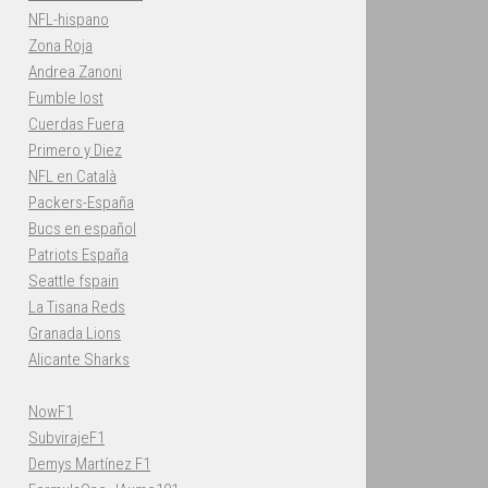
NFL-hispano
Zona Roja
Andrea Zanoni
Fumble lost
Cuerdas Fuera
Primero y Diez
NFL en Català
Packers-España
Bucs en español
Patriots España
Seattle fspain
La Tisana Reds
Granada Lions
Alicante Sharks
NowF1
SubvirajeF1
Demys Martínez F1