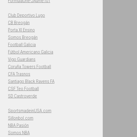
FormulaOne-JAume101
Club Deportivo Lugo
CB Breogán
Porta XI Ensino
Somos Breogán
Football Galicia
Fútbol Americano Galicia
Vigo Guardians
Coruña Towers Football
CFA Trasnos
Santiago Black Ravens FA
CSF Teo Football
SD Castroverde
SportsmadeinUSA.com
Sillonbol.com
NBA Pasión
Somos NBA