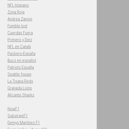
NFL-hispano
Zona Roja
Andrea Zanoni
Fumble lost
Cuerdas Fuera
Primero y Diez
NFL en Català
Packers-España
Bucs en español
Patriots España
Seattle fspain
La Tisana Reds
Granada Lions
Alicante Sharks
NowF1
SubvirajeF1
Demys Martínez F1