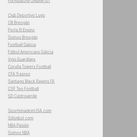
FormulaOne-JAume101
Club Deportivo Lugo
CB Breogán
Porta XI Ensino
Somos Breogán
Football Galicia
Fútbol Americano Galicia
Vigo Guardians
Coruña Towers Football
CFA Trasnos
Santiago Black Ravens FA
CSF Teo Football
SD Castroverde
SportsmadeinUSA.com
Sillonbol.com
NBA Pasión
Somos NBA