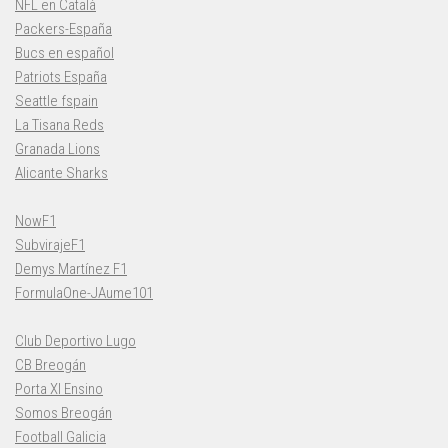
NFL en Català
Packers-España
Bucs en español
Patriots España
Seattle fspain
La Tisana Reds
Granada Lions
Alicante Sharks
NowF1
SubvirajeF1
Demys Martínez F1
FormulaOne-JAume101
Club Deportivo Lugo
CB Breogán
Porta XI Ensino
Somos Breogán
Football Galicia