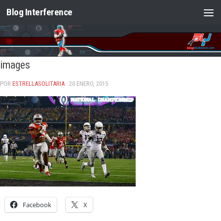
Blog Interference
Saltar al contenido
images
POR
ESTRELLASOLITARIA
· 20 ENERO, 2015
Facebook
X