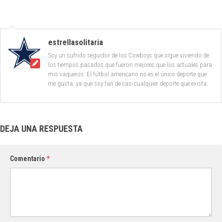
estrellasolitaria
Soy un sufrido seguidor de los Cowboys que sigue viviendo de
los tiempos pasados que fueron mejores que los actuales para
mis vaqueros. El fútbol americano no es el único deporte que
me gusta, ya que soy fan de casi cualquier deporte que exista.
DEJA UNA RESPUESTA
Comentario
*