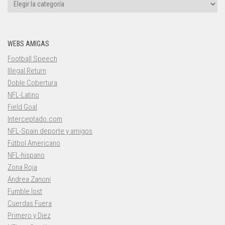
Categorías
WEBS AMIGAS
Football Speech
Illegal Return
Doble Cobertura
NFL-Latino
Field Goal
Interceptado.com
NFL-Spain deporte y amigos
Fútbol Americano
NFL-hispano
Zona Roja
Andrea Zanoni
Fumble lost
Cuerdas Fuera
Primero y Diez