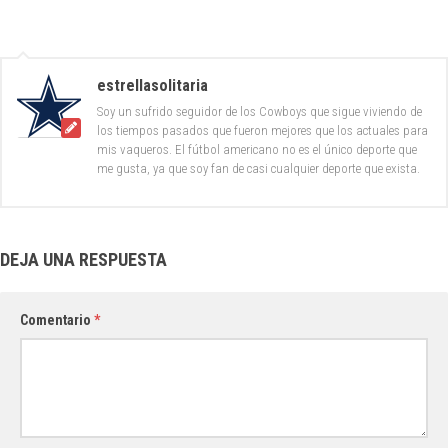
estrellasolitaria
Soy un sufrido seguidor de los Cowboys que sigue viviendo de
los tiempos pasados que fueron mejores que los actuales para
mis vaqueros. El fútbol americano no es el único deporte que
me gusta, ya que soy fan de casi cualquier deporte que exista.
DEJA UNA RESPUESTA
Comentario
*