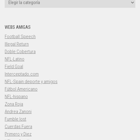
Categorías
WEBS AMIGAS
Football Speech
Illegal Return
Doble Cobertura
NFL-Latino
Field Goal
Interceptado.com
NFL-Spain deporte y amigos
Fútbol Americano
NFL-hispano
Zona Roja
Andrea Zanoni
Fumble lost
Cuerdas Fuera
Primero y Diez