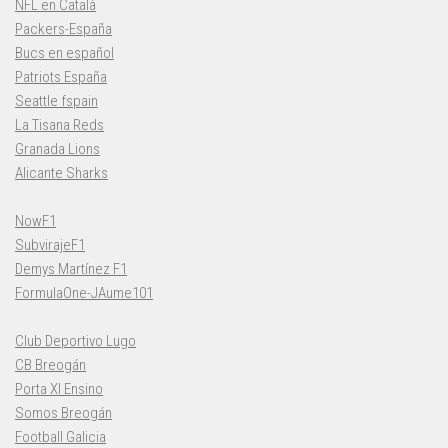
NFL en Català
Packers-España
Bucs en español
Patriots España
Seattle fspain
La Tisana Reds
Granada Lions
Alicante Sharks
NowF1
SubvirajeF1
Demys Martínez F1
FormulaOne-JAume101
Club Deportivo Lugo
CB Breogán
Porta XI Ensino
Somos Breogán
Football Galicia