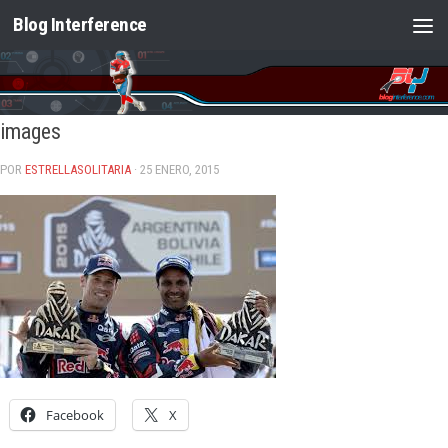
Blog Interference
Saltar al contenido
images
POR
ESTRELLASOLITARIA
· 25 ENERO, 2015
Facebook
X