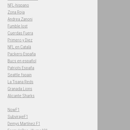
NFL-hispano
Zona Roja
Andrea Zanoni
Fumble lost
Cuerdas Fuera
Primero y Diez
NFL en Català
Packers-España
Bucs en español
Patriots España
Seattle fspain
La Tisana Reds
Granada Lions
Alicante Sharks
NowF1
SubvirajeF1
Demys Martínez F1