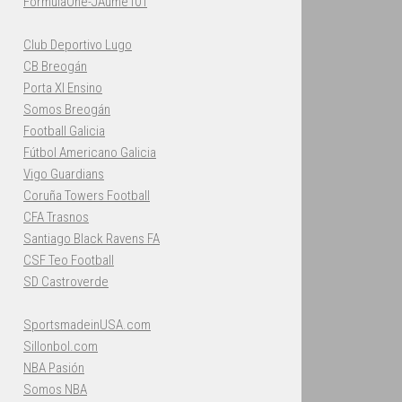
FormulaOne-JAume101
Club Deportivo Lugo
CB Breogán
Porta XI Ensino
Somos Breogán
Football Galicia
Fútbol Americano Galicia
Vigo Guardians
Coruña Towers Football
CFA Trasnos
Santiago Black Ravens FA
CSF Teo Football
SD Castroverde
SportsmadeinUSA.com
Sillonbol.com
NBA Pasión
Somos NBA