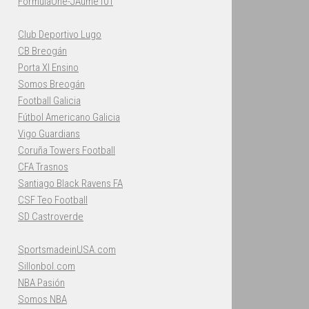
FormulaOne-JAume101
Club Deportivo Lugo
CB Breogán
Porta XI Ensino
Somos Breogán
Football Galicia
Fútbol Americano Galicia
Vigo Guardians
Coruña Towers Football
CFA Trasnos
Santiago Black Ravens FA
CSF Teo Football
SD Castroverde
SportsmadeinUSA.com
Sillonbol.com
NBA Pasión
Somos NBA