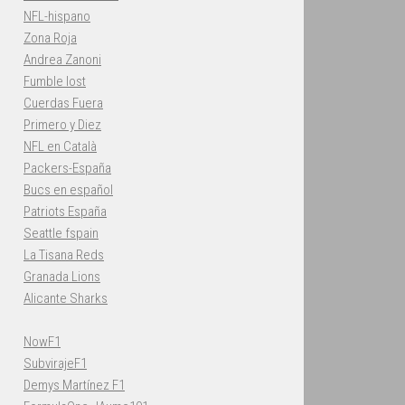
NFL-hispano
Zona Roja
Andrea Zanoni
Fumble lost
Cuerdas Fuera
Primero y Diez
NFL en Català
Packers-España
Bucs en español
Patriots España
Seattle fspain
La Tisana Reds
Granada Lions
Alicante Sharks
NowF1
SubvirajeF1
Demys Martínez F1