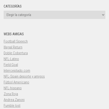
CATEGORÍAS
Categorías
WEBS AMIGAS
Football Speech
Illegal Return
Doble Cobertura
NFL-Latino
Field Goal
Interceptado.com
NFL-Spain deporte y amigos
Fútbol Americano
NFL-hispano
Zona Roja
Andrea Zanoni
Fumble lost