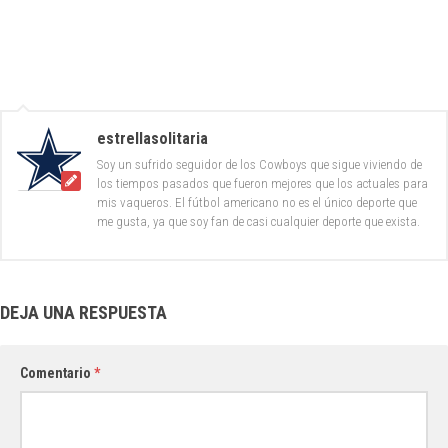
estrellasolitaria
Soy un sufrido seguidor de los Cowboys que sigue viviendo de
los tiempos pasados que fueron mejores que los actuales para
mis vaqueros. El fútbol americano no es el único deporte que
me gusta, ya que soy fan de casi cualquier deporte que exista.
DEJA UNA RESPUESTA
Comentario
*