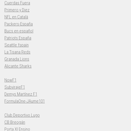
Cuerdas Fuera
Primero y Diez
NFL en Català
Packers-España
Bucs en español
Patriots España
Seattle fspain
La Tisana Reds
Granada Lions
Alicante Sharks
NowF1
SubvirajeF1
Demys Martínez F1
FormulaOne-JAume101
Club Deportivo Lugo
CB Breogán
Porta XI Ensino