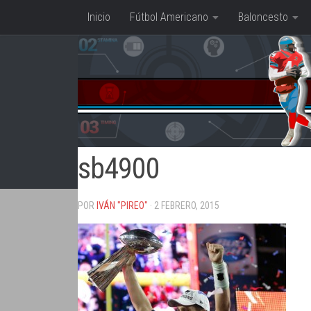
Inicio
Fútbol Americano
Baloncesto
Saltar al contenido
sb4900
POR
IVÁN "PIREO"
· 2 FEBRERO, 2015