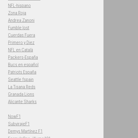
NFL-hispano
Zona Roja
Andrea Zanoni
Fumble lost
Cuerdas Fuera
Primero y Diez
NFL en Català
Packers-España
Bucs en español
Patriots España
Seattle fspain
La Tisana Reds
Granada Lions
Alicante Sharks
NowF1
SubvirajeF1
Demys Martínez F1