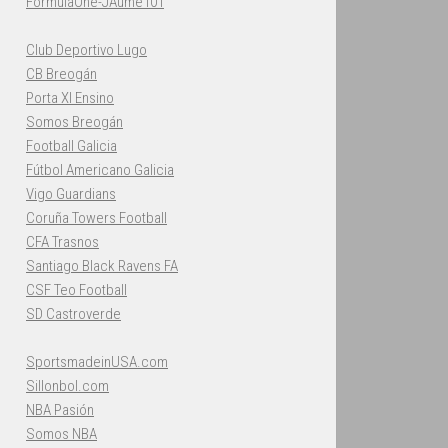
FormulaOne-JAume101
Club Deportivo Lugo
CB Breogán
Porta XI Ensino
Somos Breogán
Football Galicia
Fútbol Americano Galicia
Vigo Guardians
Coruña Towers Football
CFA Trasnos
Santiago Black Ravens FA
CSF Teo Football
SD Castroverde
SportsmadeinUSA.com
Sillonbol.com
NBA Pasión
Somos NBA