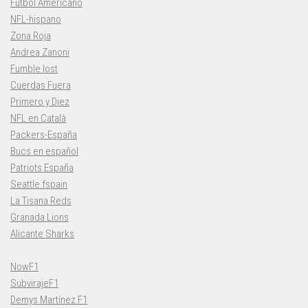
Fútbol Americano
NFL-hispano
Zona Roja
Andrea Zanoni
Fumble lost
Cuerdas Fuera
Primero y Diez
NFL en Català
Packers-España
Bucs en español
Patriots España
Seattle fspain
La Tisana Reds
Granada Lions
Alicante Sharks
NowF1
SubvirajeF1
Demys Martínez F1