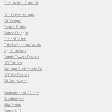
FormulaOne-JAume101
Club Deportivo Lugo
CB Breogán
Porta XI Ensino
Somos Breogán
Football Galicia
Fútbol Americano Galicia
Vigo Guardians
Coruña Towers Football
CFA Trasnos
Santiago Black Ravens FA
CSF Teo Football
SD Castroverde
SportsmadeinUSA.com
Sillonbol.com
NBA Pasión
Somos NBA