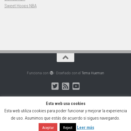
Sweet Hoops NBA
Funciona con
- Diseñado con el
Tema Hueman
Esta web usa cookies
Esta web utiliza cookies para poder funcionar y mejorar la experiencia
Web creada, alojada y mantenida por Café Dixital SL - 2026.
de uso. Asumimos que estás de acuerdo si sigues navegando.
Visítanos en
https://cafedixital.com
o ponte en contacto con
nosotros en
info@cafedixital.com
.
Leer más
Aceptar
Reject