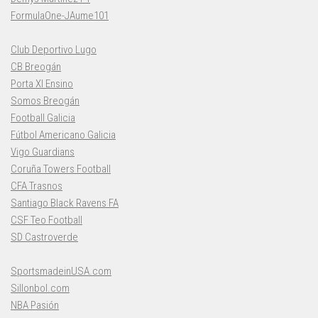
FormulaOne-JAume101
Club Deportivo Lugo
CB Breogán
Porta XI Ensino
Somos Breogán
Football Galicia
Fútbol Americano Galicia
Vigo Guardians
Coruña Towers Football
CFA Trasnos
Santiago Black Ravens FA
CSF Teo Football
SD Castroverde
SportsmadeinUSA.com
Sillonbol.com
NBA Pasión