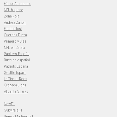
Fútbol Americano
NFL-hispano
Zona Roja
Andrea Zanoni
Fumble lost
Cuerdas Fuera
Primero y Diez
NFL en Català
Packers-España
Bucs en español
Patriots España
Seattle fspain
La Tisana Reds
Granada Lions
Alicante Sharks
NowF1
SubvirajeF1
Demys Martínez F1