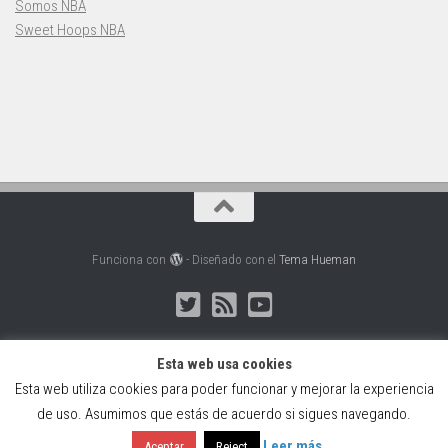
Somos NBA
Sweet Hoops NBA
Funciona con
- Diseñado con el
Tema Hueman
Esta web usa cookies
Esta web utiliza cookies para poder funcionar y mejorar la experiencia
Web creada, alojada y mantenida por Café Dixital SL - 2026.
de uso. Asumimos que estás de acuerdo si sigues navegando.
Visítanos en
https://cafedixital.com
o ponte en contacto con
nosotros en
info@cafedixital.com
.
Leer más
Aceptar
Reject