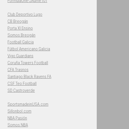
FormulaOne-JAume101
Club Deportivo Lugo
CB Breogán
Porta XI Ensino
Somos Breogán
Football Galicia
Fútbol Americano Galicia
Vigo Guardians
Coruña Towers Football
CFA Trasnos
Santiago Black Ravens FA
CSF Teo Football
SD Castroverde
SportsmadeinUSA.com
Sillonbol.com
NBA Pasión
Somos NBA