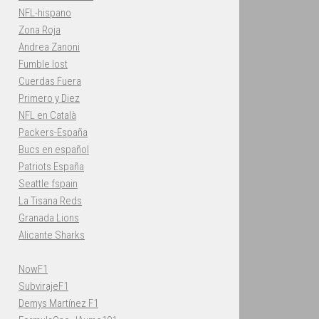
NFL-hispano
Zona Roja
Andrea Zanoni
Fumble lost
Cuerdas Fuera
Primero y Diez
NFL en Català
Packers-España
Bucs en español
Patriots España
Seattle fspain
La Tisana Reds
Granada Lions
Alicante Sharks
NowF1
SubvirajeF1
Demys Martínez F1