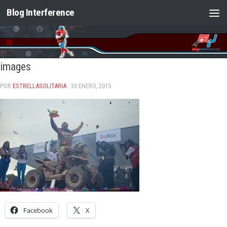
Blog Interference
Saltar al contenido
images
POR
ESTRELLASOLITARIA
· 30 ENERO, 2015
Facebook
X