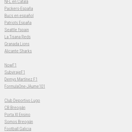
NFL en Català
Packers-España
Bucs en español
Patriots España
Seattle fspain
La Tisana Reds
Granada Lions
Alicante Sharks
NowF1
SubvirajeF1
Demys Martínez F1
FormulaOne-JAume101
Club Deportivo Lugo
CB Breogán
Porta XI Ensino
Somos Breogán
Football Galicia