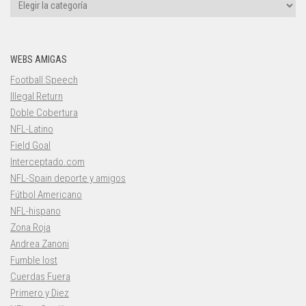
Categorías
WEBS AMIGAS
Football Speech
Illegal Return
Doble Cobertura
NFL-Latino
Field Goal
Interceptado.com
NFL-Spain deporte y amigos
Fútbol Americano
NFL-hispano
Zona Roja
Andrea Zanoni
Fumble lost
Cuerdas Fuera
Primero y Diez