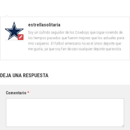
estrellasolitaria
Soy un sufrido seguidor de los Cowboys que sigue viviendo de
los tiempos pasados que fueron mejores que los actuales para
mis vaqueros. El fútbol americano no es el único deporte que
me gusta, ya que soy fan de casi cualquier deporte que exista.
DEJA UNA RESPUESTA
Comentario
*