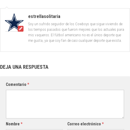
estrellasolitaria
Soy un sufrido seguidor de los Cowboys que sigue viviendo de
los tiempos pasados que fueron mejores que los actuales para
mis vaqueros. El fútbol americano no es el único deporte que
me gusta, ya que soy fan de casi cualquier deporte que exista.
DEJA UNA RESPUESTA
Comentario
*
Nombre
*
Correo electrónico
*