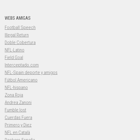
WEBS AMIGAS
Football Speech
Illegal Return
Doble Cobertura
NFL-Latino
Field Goal
Interceptado.com
NFL-Spain deporte y amigos
Fútbol Americano
NFL-hispano
Zona Roja
Andrea Zanoni
Fumble lost
Cuerdas Fuera
Primero y Diez
NFL en Català
Packers-España