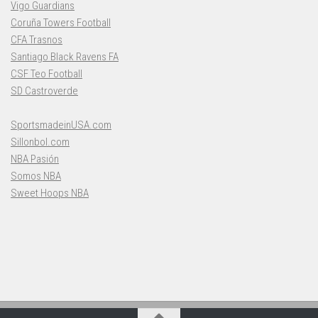
Vigo Guardians
Coruña Towers Football
CFA Trasnos
Santiago Black Ravens FA
CSF Teo Football
SD Castroverde
SportsmadeinUSA.com
Sillonbol.com
NBA Pasión
Somos NBA
Sweet Hoops NBA