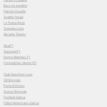
Bucs en español
Patriots España
Seattle fspain
La Tisana Reds
Granada Lions
Alicante Sharks
NowF1
SubvirajeF1
Demys Martínez F1
FormulaOne-JAume101
Club Deportivo Lugo
CB Breogán
Porta XI Ensino
Somos Breogán
Football Galicia
Fútbol Americano Galicia