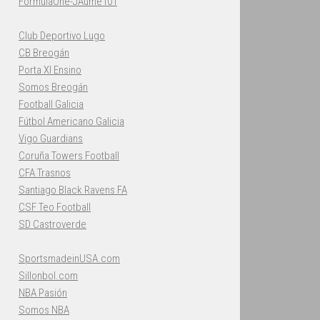
FormulaOne-JAume101
Club Deportivo Lugo
CB Breogán
Porta XI Ensino
Somos Breogán
Football Galicia
Fútbol Americano Galicia
Vigo Guardians
Coruña Towers Football
CFA Trasnos
Santiago Black Ravens FA
CSF Teo Football
SD Castroverde
SportsmadeinUSA.com
Sillonbol.com
NBA Pasión
Somos NBA