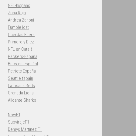
NFL-hispano
Zona Roja
Andrea Zanoni
Fumble lost
Cuerdas Fuera
Primero y Diez
NFL en Català
Packers-España
Bucs en español
Patriots España
Seattle fspain
La Tisana Reds
Granada Lions
Alicante Sharks
NowF1
SubvirajeF1
Demys Martínez F1