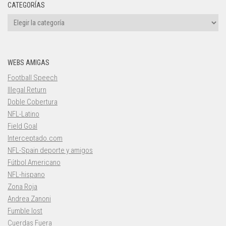
CATEGORÍAS
Categorías
WEBS AMIGAS
Football Speech
Illegal Return
Doble Cobertura
NFL-Latino
Field Goal
Interceptado.com
NFL-Spain deporte y amigos
Fútbol Americano
NFL-hispano
Zona Roja
Andrea Zanoni
Fumble lost
Cuerdas Fuera