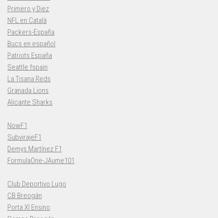
Primero y Diez
NFL en Català
Packers-España
Bucs en español
Patriots España
Seattle fspain
La Tisana Reds
Granada Lions
Alicante Sharks
NowF1
SubvirajeF1
Demys Martínez F1
FormulaOne-JAume101
Club Deportivo Lugo
CB Breogán
Porta XI Ensino