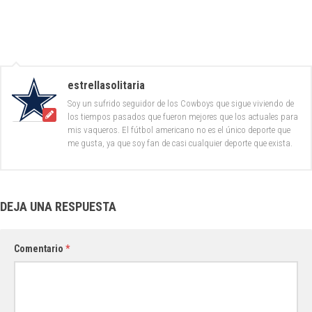
estrellasolitaria
Soy un sufrido seguidor de los Cowboys que sigue viviendo de
los tiempos pasados que fueron mejores que los actuales para
mis vaqueros. El fútbol americano no es el único deporte que
me gusta, ya que soy fan de casi cualquier deporte que exista.
DEJA UNA RESPUESTA
Comentario
*